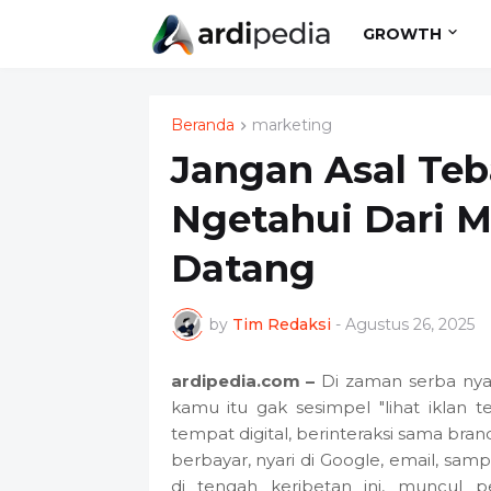
GROWTH
Beranda
marketing
Jangan Asal Te
Ngetahui Dari 
Datang
by
Tim Redaksi
-
Agustus 26, 2025
ardipedia.com –
Di zaman serba nyam
kamu itu gak sesimpel "lihat iklan
tempat digital, berinteraksi sama bra
berbayar, nyari di Google, email, sam
di tengah keribetan ini, muncul 