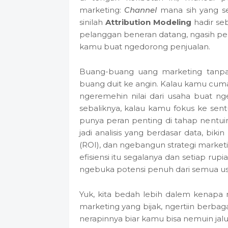
marketing:
Channel
mana sih yang se
sinilah
Attribution Modeling
hadir seb
pelanggan beneran datang, ngasih p
kamu buat ngedorong penjualan.
Buang-buang uang marketing tanp
buang duit ke angin. Kalau kamu cuma n
ngeremehin nilai dari usaha buat ng
sebaliknya, kalau kamu fokus ke se
punya peran penting di tahap nentui
jadi analisis yang berdasar data, bik
(ROI), dan ngebangun strategi marketin
efisiensi itu segalanya dan setiap rupi
ngebuka potensi penuh dari semua u
Yuk, kita bedah lebih dalem kenapa m
marketing yang bijak, ngertiin berbaga
nerapinnya biar kamu bisa nemuin jal