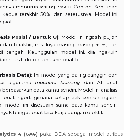
jiannya menurun seiring waktu. Contoh: Sentuhan
 kedua terakhir 30%, dan seterusnya. Model ini
ngkat.
sis Posisi / Bentuk U)
: Model ini ngasih pujian
 dan terakhir, misalnya masing-masing 40%, dan
 di tengah. Keunggulan model ini, dia ngakuin
an ngasih dorongan akhir buat beli.
erbasis Data)
: Ini model yang paling canggih dan
akai algoritma
machine learning
dan AI buat
s berdasarkan data kamu sendiri. Model ini analisis
 buat ngerti gimana setiap titik sentuh ngasih
a, model ini disesuaiin sama data kamu sendiri.
yak banget buat bisa kerja dengan efektif.
lytics 4 (GA4)
pakai DDA sebagai model atribusi