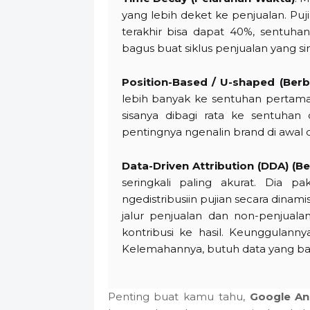
yang lebih deket ke penjualan. Pu
terakhir bisa dapat 40%, sentuhan
bagus buat siklus penjualan yang si
Position-Based / U-shaped (Berba
lebih banyak ke sentuhan pertama
sisanya dibagi rata ke sentuhan
pentingnya ngenalin brand di awal d
Data-Driven Attribution (DDA) (B
seringkali paling akurat. Dia p
ngedistribusiin pujian secara dinami
jalur penjualan dan non-penjualan
kontribusi ke hasil. Keunggulanny
Kelemahannya, butuh data yang ban
Penting buat kamu tahu,
Google Ana