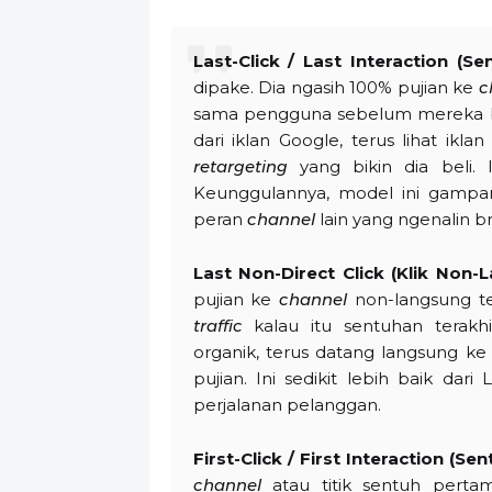
Last-Click / Last Interaction (Se
dipake. Dia ngasih 100% pujian ke
c
sama pengguna sebelum mereka b
dari iklan Google, terus lihat ikl
retargeting
yang bikin dia beli. 
Keunggulannya, model ini gampan
peran
channel
lain yang ngenalin br
Last Non-Direct Click (Klik Non-
pujian ke
channel
non-langsung te
traffic
kalau itu sentuhan terakh
organik, terus datang langsung k
pujian. Ini sedikit lebih baik dar
perjalanan pelanggan.
First-Click / First Interaction (S
channel
atau titik sentuh perta