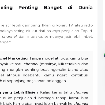
deling Penting Banget di Dunia
relatif lebih gampang. Iklan di koran, TV, atau radio
aknya sering diukur dari naiknya penjualan. Tapi di
et
channel
dan interaksi, semuanya jadi lebih ribet.
anget:
nnel
Marketing
. Tanpa model atribusi, kamu bisa
banyak ke satu
channel
(misalnya, klik terakhir) dan
ang mungkin penting buat ngenalin brand atau
l atribusi ngebantu kamu ngerti kontribusi
uh di sepanjang perjalanan pelanggan.
 yang Lebih Efisien
. Kalau kamu tahu
channel
usi ke penjualan di berbagai tahap, kamu bisa
 bijak. Kamu bisa invest lebih banyak ke
channel