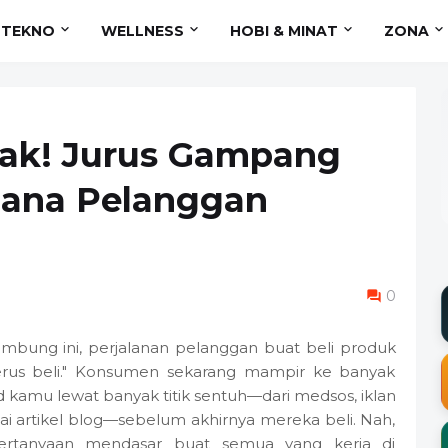
TEKNO
WELLNESS
HOBI & MINAT
ZONA
bak! Jurus Gampang
Mana Pelanggan
0
bung ini, perjalanan pelanggan buat beli produk
 terus beli." Konsumen sekarang mampir ke banyak
nd kamu lewat banyak titik sentuh—dari medsos, iklan
pai artikel blog—sebelum akhirnya mereka beli. Nah,
pertanyaan mendasar buat semua yang kerja di