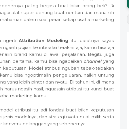
benernya paling berjasa buat bikin orang beli? Di
agai alat super penting buat nentuin dari mana sih
emahaman dalem soal peran setiap usaha marketing
a ngerti
Attribution Modeling
itu ibaratnya kayak
gasih pujian ke interaksi terakhir aja, kamu bisa aja
enalin brand kamu di awal perjalanan. Begitu juga
ntuhan pertama, kamu bisa ngabaikan
channel
yang
n keputusan. Model atribusi ngubah tebak-tebakan
in kamu bisa ngoptimalin pengeluaran, naikin untung
g yang lebih pinter dan nyatu. Di tahun ini, di mana
ah harus ngasih hasil, nguasain atribusi itu kunci buat
saha marketing kamu.
odel atribusi itu jadi fondasi buat bikin keputusan
i jenis modelnya, dan strategi nyata buat milih serta
ur konversi pelanggan yang sebenernya.