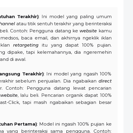
ntuhan Terakhir)
: Ini model yang paling umum
hannel
atau titik sentuh terakhir yang berinteraksi
eli. Contoh: Pengguna datang ke
website
kamu
an medsos, baca email, dan akhirnya ngeklik iklan
Iklan
retargeting
itu yang dapat 100% pujian.
g dipake, tapi kelemahannya, dia ngeremehin
and di awal.
Langsung Terakhir)
: Ini model yang ngasih 100%
rakhir sebelum penjualan. Dia ngabaikan
direct
ir. Contoh: Pengguna datang lewat pencarian
e
website
, lalu beli. Pencarian organik dapat 100%
i Last-Click, tapi masih ngabaikan sebagian besar
entuhan Pertama)
: Model ini ngasih 100% pujian ke
ma yang berinteraksi sama pengguna. Contoh: