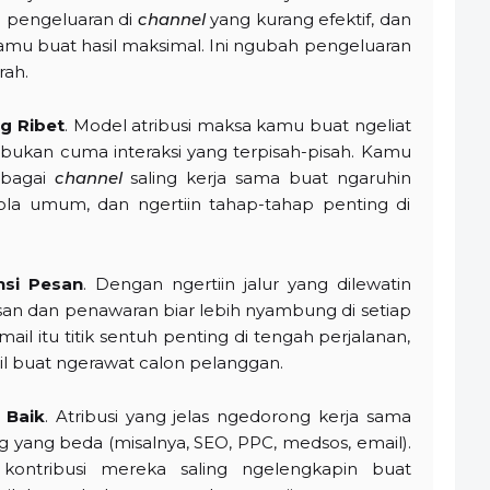
in pengeluaran di
channel
yang kurang efektif, dan
amu buat hasil maksimal. Ini ngubah pengeluaran
rah.
g Ribet
. Model atribusi maksa kamu buat ngeliat
 bukan cuma interaksi yang terpisah-pisah. Kamu
rbagai
channel
saling kerja sama buat ngaruhin
ola umum, dan ngertiin tahap-tahap penting di
nsi Pesan
. Dengan ngertiin jalur yang dilewatin
san dan penawaran biar lebih nyambung di setiap
ail itu titik sentuh penting di tengah perjalanan,
l buat ngerawat calon pelanggan.
 Baik
. Atribusi yang jelas ngedorong kerja sama
ng yang beda (misalnya, SEO, PPC, medsos, email).
 kontribusi mereka saling ngelengkapin buat