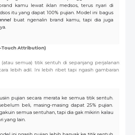
and kamu lewat iklan medsos, terus nyari di
edsos itu yang dapat 100% pujian. Model ini bagus
annel
buat ngenalin brand kamu, tapi dia juga
ya.
-Touch Attribution)
(atau semua) titik sentuh di sepanjang perjalanan
cara lebih adil. Ini lebih ribet tapi ngasih gambaran
busiin pujian secara merata ke semua titik sentuh.
 sebelum beli, masing-masing dapat 25% pujian.
kuin semua sentuhan, tapi dia gak mikirin kalau
i yang lain.
odel ini ngasih pujian lebih banyak ke titik sentuh