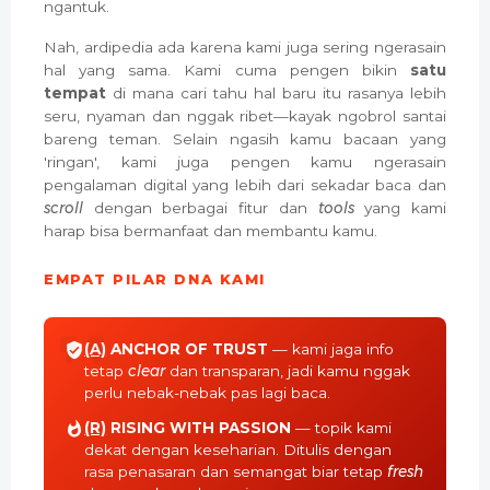
ngantuk.
Nah, ardipedia ada karena kami juga sering ngerasain
hal yang sama. Kami cuma pengen bikin
satu
tempat
di mana cari tahu hal baru itu rasanya lebih
seru, nyaman dan nggak ribet—kayak ngobrol santai
bareng teman. Selain ngasih kamu bacaan yang
'ringan', kami juga pengen kamu ngerasain
pengalaman digital yang lebih dari sekadar baca dan
scroll
dengan berbagai fitur dan
tools
yang kami
harap bisa bermanfaat dan membantu kamu.
EMPAT PILAR DNA KAMI
(A)
ANCHOR OF TRUST
— kami jaga info
tetap
clear
dan transparan, jadi kamu nggak
perlu nebak-nebak pas lagi baca.
(R)
RISING WITH PASSION
— topik kami
dekat dengan keseharian. Ditulis dengan
rasa penasaran dan semangat biar tetap
fresh