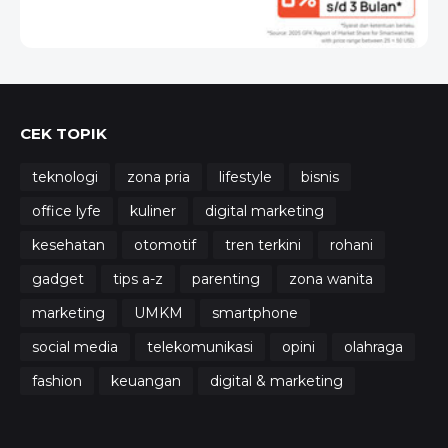
CEK TOPIK
teknologi
zona pria
lifestyle
bisnis
office lyfe
kuliner
digital marketing
kesehatan
otomotif
tren terkini
rohani
gadget
tips a-z
parenting
zona wanita
marketing
UMKM
smartphone
social media
telekomunikasi
opini
olahraga
fashion
keuangan
digital & marketing