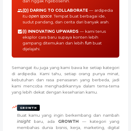
dan nggak ngebosenin.
(D)
DARING TO COLLABORATE
— ardipedia
itu
open space
. Tempat buat berbagai ide,
sudut pandang, dan cerita dari banyak arah.
(I)
INNOVATING UPWARDS
— kami terus
eksplor cara baru supaya konten lebih
gampang ditemukan dan lebih
fun
buat
dijelajahi.
Semangat itu juga yang kami bawa ke setiap kategori
di ardipedia. Kami tahu, setiap orang punya minat,
kebutuhan dan rasa penasaran yang berbeda, jadi
kami mencoba menghadirkannya dalam tema-tema
yang lebih dekat dengan keseharian kamu.
GROWTH
Buat kamu yang ingin berkembang dan nambah
insight
baru, ada
GROWTH
— kategori yang
membahas dunia bisnis, kerja, marketing, digital