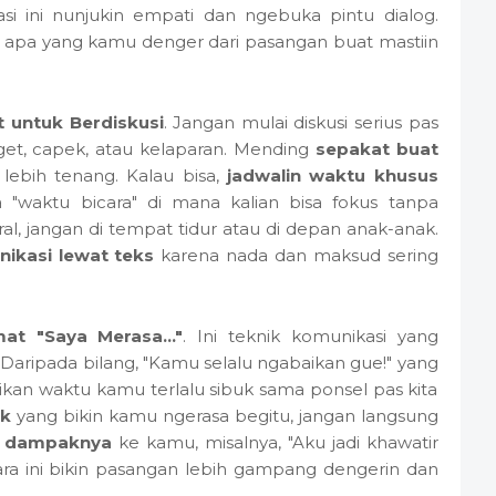
lidasi ini nunjukin empati dan ngebuka pintu dialog.
i apa yang kamu denger dari pasangan buat mastiin
 untuk Berdiskusi
. Jangan mulai diskusi serius pas
et, capek, atau kelaparan. Mending
sepakat buat
lebih tenang. Kalau bisa,
jadwalin waktu khusus
a "waktu bicara" di mana kalian bisa fokus tanpa
al, jangan di tempat tidur atau di depan anak-anak.
nikasi lewat teks
karena nada dan maksud sering
at "Saya Merasa..."
. Ini teknik komunikasi yang
 Daripada bilang, "Kamu selalu ngabaikan gue!" yang
baikan waktu kamu terlalu sibuk sama ponsel pas kita
ik
yang bikin kamu ngerasa begitu, jangan langsung
in dampaknya
ke kamu, misalnya, "Aku jadi khawatir
ara ini bikin pasangan lebih gampang dengerin dan