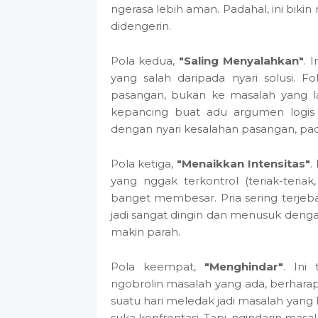
ngerasa lebih aman. Padahal, ini bik
didengerin.
Pola kedua,
"Saling Menyalahkan"
. 
yang salah daripada nyari solusi. 
pasangan, bukan ke masalah yang lag
kepancing buat adu argumen logis
dengan nyari kesalahan pasangan, pada
Pola ketiga,
"Menaikkan Intensitas"
.
yang nggak terkontrol (teriak-teriak
banget membesar. Pria sering terjeb
jadi sangat dingin dan menusuk dengan
makin parah.
Pola keempat,
"Menghindar"
. Ini
ngobrolin masalah yang ada, berharap
suatu hari meledak jadi masalah yang
suka konfrontasi. Tapi, ngindarin masal