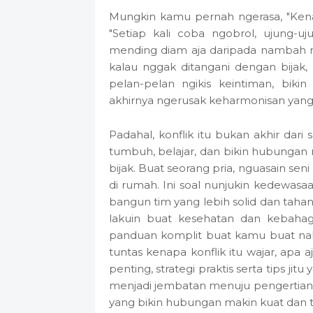
Mungkin kamu pernah ngerasa, "Kenapa
"Setiap kali coba ngobrol, ujung-u
mending diam aja daripada nambah mas
kalau nggak ditangani dengan bijak, 
pelan-pelan ngikis keintiman, bik
akhirnya ngerusak keharmonisan yang
Padahal, konflik itu bukan akhir dar
tumbuh, belajar, dan bikin hubungan 
bijak. Buat seorang pria, nguasain se
di rumah. Ini soal nunjukin kedewasa
bangun tim yang lebih solid dan tahan 
lakuin buat kesehatan dan kebahagia
panduan komplit buat kamu buat nakl
tuntas kenapa konflik itu wajar, apa 
penting, strategi praktis serta tips j
menjadi jembatan menuju pengertian ya
yang bikin hubungan makin kuat dan 