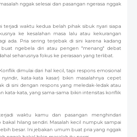
in masalah nggak selesai dan pasangan ngerasa nggak
Ini terjadi waktu kedua belah pihak sibuk nyari siapa
Fokusnya ke kesalahan masa lalu atau kekurangan
i ada. Pria sering terjebak di sini karena kadang
 buat ngebela diri atau pengen "menang" debat
hal seharusnya fokus ke perasaan yang terlibat.
 Konflik dimulai dari hal kecil, tapi respons emosional
, nyindir, kata-kata kasar) bikin masalahnya cepet
ak di sini dengan respons yang meledak-ledak atau
 kata-kata, yang sama-sama bikin intensitas konflik
 terjadi waktu kamu dan pasangan menghindari
 bakal hilang sendiri. Masalah kecil numpuk sampai
 lebih besar. Ini jebakan umum buat pria yang nggak
ah nggak bakal bikin masalah itu pergi.