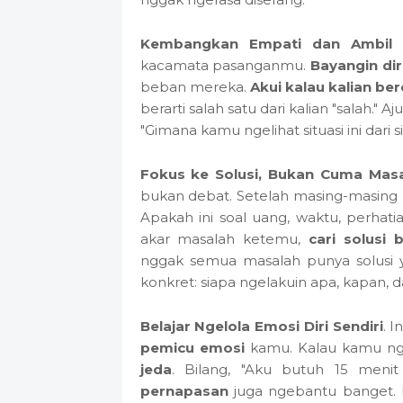
Kembangkan Empati dan Ambil P
kacamata pasanganmu.
Bayangin dir
beban mereka.
Akui kalau kalian b
berarti salah satu dari kalian "salah."
"Gimana kamu ngelihat situasi ini dari s
Fokus ke Solusi, Bukan Cuma Mas
bukan debat. Setelah masing-masing
Apakah ini soal uang, waktu, perhati
akar masalah ketemu,
cari solusi
nggak semua masalah punya solusi
konkret: siapa ngelakuin apa, kapan,
Belajar Ngelola Emosi Diri Sendiri
. 
pemicu emosi
kamu. Kalau kamu ng
jeda
. Bilang, "Aku butuh 15 menit 
pernapasan
juga ngebantu banget. 