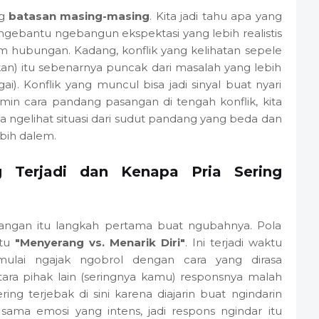
ng
batasan masing-masing
. Kita jadi tahu apa yang
 ngebantu ngebangun ekspektasi yang lebih realistis
am hubungan. Kadang, konflik yang kelihatan sepele
kan) itu sebenarnya puncak dari masalah yang lebih
ai). Konflik yang muncul bisa jadi sinyal buat nyari
in cara pandang pasangan di tengah konflik, kita
ita ngelihat situasi dari sudut pandang yang beda dan
bih dalem.
g Terjadi dan Kenapa Pria Sering
angan itu langkah pertama buat ngubahnya. Pola
itu
"Menyerang vs. Menarik Diri"
. Ini terjadi waktu
) mulai ngajak ngobrol dengan cara yang dirasa
ara pihak lain (seringnya kamu) responsnya malah
ering terjebak di sini karena diajarin buat ngindarin
sama emosi yang intens, jadi respons ngindar itu