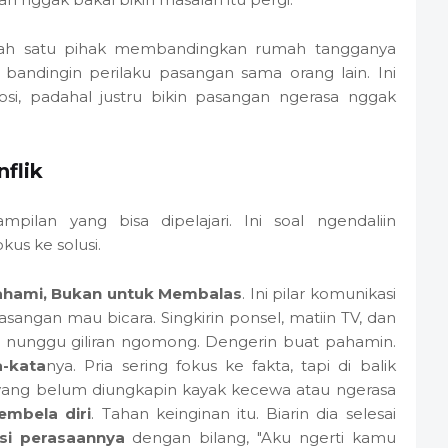
lah satu pihak membandingkan rumah tangganya
bandingin perilaku pasangan sama orang lain. Ini
osi, padahal justru bikin pasangan ngerasa nggak
flik
mpilan yang bisa dipelajari. Ini soal ngendaliin
us ke solusi.
ahami, Bukan untuk Membalas
. Ini pilar komunikasi
sangan mau bicara. Singkirin ponsel, matiin TV, dan
u nunggu giliran ngomong. Dengerin buat pahamin.
a-kata
nya. Pria sering fokus ke fakta, tapi di balik
 yang belum diungkapin kayak kecewa atau ngerasa
mbela diri
. Tahan keinginan itu. Biarin dia selesai
asi perasaannya
dengan bilang, "Aku ngerti kamu