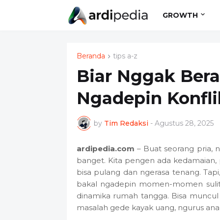
GROWTH
Beranda
tips a-z
Biar Nggak Bera
Ngadepin Konfl
by
Tim Redaksi
-
Agustus 28, 2025
ardipedia.com
– Buat seorang pria,
banget. Kita pengen ada kedamaian, 
bisa pulang dan ngerasa tenang. Tapi,
bakal ngadepin momen-momen sulit. K
dinamika rumah tangga. Bisa muncul d
masalah gede kayak uang, ngurus ana