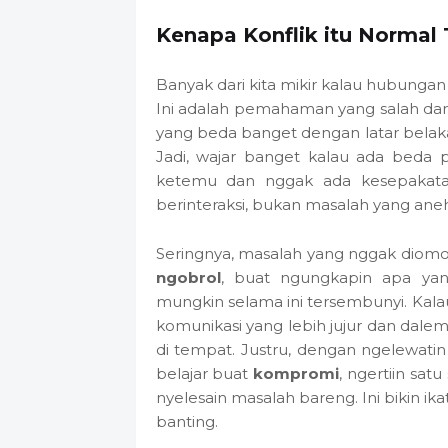
Kenapa Konflik itu Normal 
Banyak dari kita mikir kalau hubungan 
Ini adalah pemahaman yang salah da
yang beda banget dengan latar belaka
Jadi, wajar banget kalau ada beda 
ketemu dan nggak ada kesepakatan
berinteraksi, bukan masalah yang aneh
Seringnya, masalah yang nggak diomo
ngobrol
, buat ngungkapin apa yan
mungkin selama ini tersembunyi. Kalau
komunikasi yang lebih jujur dan dale
di tempat. Justru, dengan ngelewati
belajar buat
kompromi
, ngertiin sa
nyelesain masalah bareng. Ini bikin ik
banting.