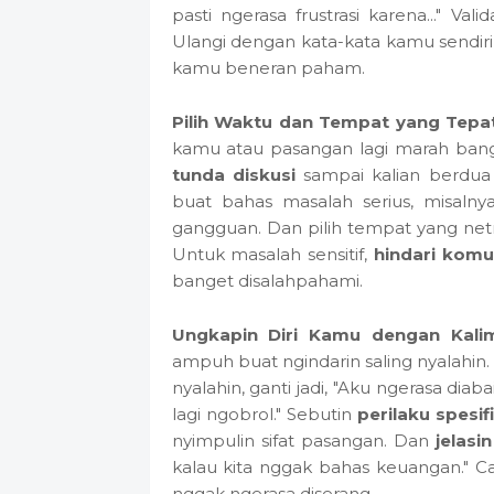
pasti ngerasa frustrasi karena..." Va
Ulangi dengan kata-kata kamu sendir
kamu beneran paham.
Pilih Waktu dan Tempat yang Tepat
kamu atau pasangan lagi marah bang
tunda diskusi
sampai kalian berdua 
buat bahas masalah serius, misalny
gangguan. Dan pilih tempat yang netr
Untuk masalah sensitif,
hindari komu
banget disalahpahami.
Ungkapin Diri Kamu dengan Kalim
ampuh buat ngindarin saling nyalahin.
nyalahin, ganti jadi, "Aku ngerasa dia
lagi ngobrol." Sebutin
perilaku spesif
nyimpulin sifat pasangan. Dan
jelas
kalau kita nggak bahas keuangan." C
nggak ngerasa diserang.