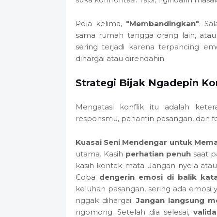
Pola kelima,
"Membandingkan"
. Sa
sama rumah tangga orang lain, atau 
sering terjadi karena terpancing em
dihargai atau direndahin.
Strategi Bijak Ngadepin Kon
Mengatasi konflik itu adalah ketera
responsmu, pahamin pasangan, dan fok
Kuasai Seni Mendengar untuk Mem
utama. Kasih
perhatian penuh
saat pa
kasih kontak mata. Jangan nyela ata
Coba
dengerin emosi di balik kat
keluhan pasangan, sering ada emosi
nggak dihargai.
Jangan langsung me
ngomong. Setelah dia selesai,
valid