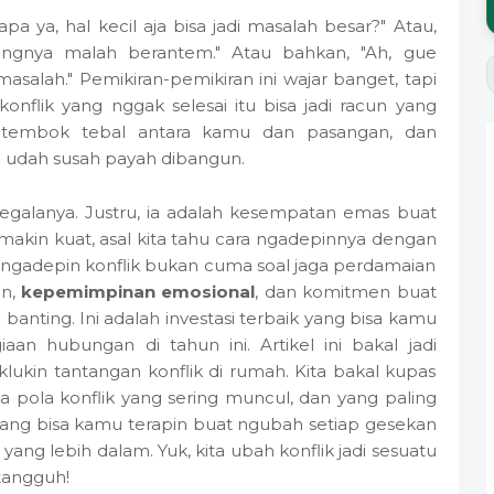
 ya, hal kecil aja bisa jadi masalah besar?" Atau,
jungnya malah berantem." Atau bahkan, "Ah, gue
alah." Pemikiran-pemikiran ini wajar banget, tapi
konflik yang nggak selesai itu bisa jadi racun yang
in tembok tebal antara kamu dan pasangan, dan
 udah susah payah dibangun.
i segalanya. Justru, ia adalah kesempatan emas buat
makin kuat, asal kita tahu cara ngadepinnya dengan
ni ngadepin konflik bukan cuma soal jaga perdamaian
an,
kepemimpinan emosional
, dan komitmen buat
banting. Ini adalah investasi terbaik yang bisa kamu
an hubungan di tahun ini. Artikel ini bakal jadi
ukin tantangan konflik di rumah. Kita bakal kupas
aja pola konflik yang sering muncul, dan yang paling
itu yang bisa kamu terapin buat ngubah setiap gesekan
ng lebih dalam. Yuk, kita ubah konflik jadi sesuatu
tangguh!