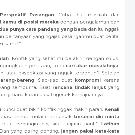
erspektif Pasangan
. Coba lihat masalah dari
i kamu di posisi mereka
dengan pengalaman dan
erdua punya cara pandang yang beda
dan itu nggak
 Ajuin pertanyaan yang ngajak pasanganmu buat cerita,
isi kamu?"
alah
. Konflik yang sehat itu berakhir dengan solusi,
 ngungkapin perasaan, coba
cari akar masalahnya
.
an, atau ekspektasi yang nggak terpenuhi? Setelah
 bareng-bareng
. Siap-siap buat
kompromi
karena
 yang sempurna. Buat
rencana tindak lanjut
yang
 dan gimana kalian bakal ngecek kemajuannya.
Ini kunci buat bikin konflik nggak makin parah.
Kenali
erasa emosi mulai memuncak,
beraniin diri minta
buat nenangin diri, kita lanjutin nanti."
Latihan
Dan yang paling penting,
jangan pakai kata-kata