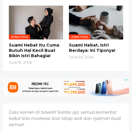
ZONA PRIA
ZONA PRIA
Suami Hebat Itu Cuma
Suami Hebat, Istri
Butuh Hal Kecil Buat
Berdaya: Ini Tipsnya!
Bikin Istri Bahagia!
June 02, 2026
June 19, 2026
Gass komen di bawah! Santai aja, semua komentar
bakal kita moderasi biar tetap asik dan nyaman buat
semua!