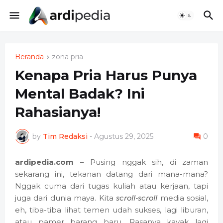
Beranda
zona pria
Kenapa Pria Harus Punya
Mental Badak? Ini
Rahasianya!
by
Tim Redaksi
-
Agustus 29, 2025
0
ardipedia.com
– Pusing nggak sih, di zaman
sekarang ini, tekanan datang dari mana-mana?
Nggak cuma dari tugas kuliah atau kerjaan, tapi
juga dari dunia maya. Kita
scroll-scroll
media sosial,
eh, tiba-tiba lihat temen udah sukses, lagi liburan,
atau pamer barang baru. Rasanya kayak lagi