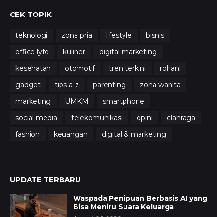
CEK TOPIK
teknologi
zona pria
lifestyle
bisnis
office lyfe
kuliner
digital marketing
kesehatan
otomotif
tren terkini
rohani
gadget
tips a-z
parenting
zona wanita
marketing
UMKM
smartphone
social media
telekomunikasi
opini
olahraga
fashion
keuangan
digital & marketing
UPDATE TERBARU
Waspada Penipuan Berbasis AI yang
Bisa Meniru Suara Keluarga