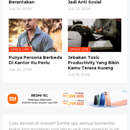
Berantakan
Jadi Anti Sosial
July 24, 2026
July 22, 2026
OFFICE LYFE
OFFICE LYFE
Punya Persona Berbeda
Jebakan Toxic
Di Kantor Itu Perlu
Productivity Yang Bikin
Kamu Terasa Kurang
July 20, 2026
July 18, 2026
Gass komen di bawah! Santai aja, semua komentar
bakal kita moderasi biar tetap asik dan nyaman buat