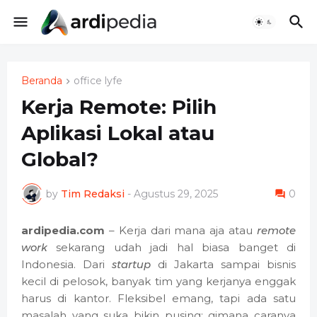
Beranda
office lyfe
Kerja Remote: Pilih
Aplikasi Lokal atau
Global?
by
Tim Redaksi
-
Agustus 29, 2025
0
ardipedia.com
– Kerja dari mana aja atau
remote
work
sekarang udah jadi hal biasa banget di
Indonesia. Dari
startup
di Jakarta sampai bisnis
kecil di pelosok, banyak tim yang kerjanya enggak
harus di kantor. Fleksibel emang, tapi ada satu
masalah yang suka bikin pusing: gimana caranya