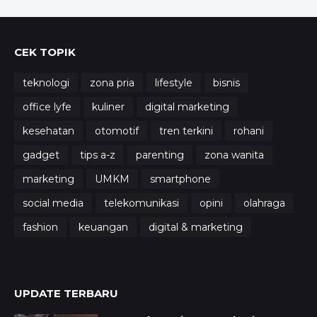
CEK TOPIK
teknologi
zona pria
lifestyle
bisnis
office lyfe
kuliner
digital marketing
kesehatan
otomotif
tren terkini
rohani
gadget
tips a-z
parenting
zona wanita
marketing
UMKM
smartphone
social media
telekomunikasi
opini
olahraga
fashion
keuangan
digital & marketing
UPDATE TERBARU