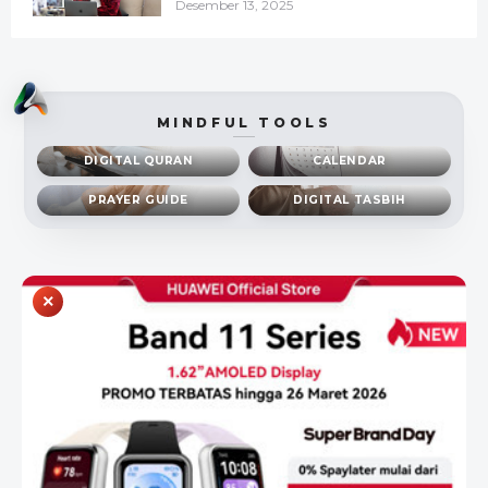
Desember 13, 2025
MINDFUL TOOLS
DIGITAL QURAN
CALENDAR
PRAYER GUIDE
DIGITAL TASBIH
×