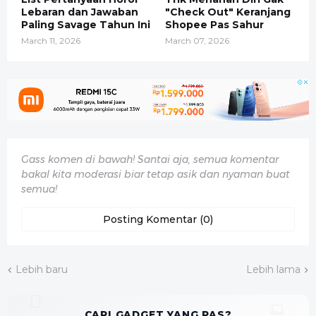
Lebaran dan Jawaban
"Check Out" Keranjang
Paling Savage Tahun Ini
Shopee Pas Sahur
March 11, 2026
March 07, 2026
Gass komen di bawah! Santai aja, semua komentar
bakal kita moderasi biar tetap asik dan nyaman buat
semua!
Posting Komentar (0)
Lebih baru
Lebih lama
CARI GADGET YANG PAS?