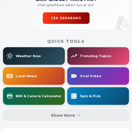
lihat spesifikasi detail-nya di sini!
CEK SEKARANG
QUICK TOOLS
Weather Now
Trending Topics
Local News
Viral Video
BMI & Calorie Calculator
Spin & Pick
Show More