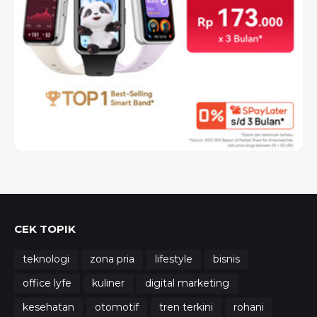
CEK TOPIK
teknologi
zona pria
lifestyle
bisnis
office lyfe
kuliner
digital marketing
kesehatan
otomotif
tren terkini
rohani