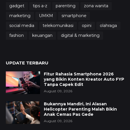
gadget
tips a-z
parenting
zona wanita
marketing
UMKM
smartphone
social media
telekomunikasi
opini
olahraga
fashion
keuangan
digital & marketing
UPDATE TERBARU
Fitur Rahasia Smartphone 2026
yang Bikin Konten Kreator Auto FYP
Tanpa Capek Edit
August 09, 2026
Bukannya Mandiri, Ini Alasan
Helicopter Parenting Malah Bikin
Anak Cemas Pas Gede
August 09, 2026