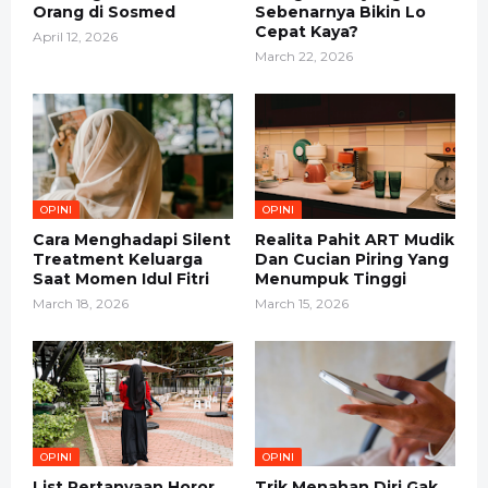
Orang di Sosmed
Sebenarnya Bikin Lo
Cepat Kaya?
April 12, 2026
March 22, 2026
OPINI
OPINI
Cara Menghadapi Silent
Realita Pahit ART Mudik
Treatment Keluarga
Dan Cucian Piring Yang
Saat Momen Idul Fitri
Menumpuk Tinggi
March 18, 2026
March 15, 2026
OPINI
OPINI
List Pertanyaan Horor
Trik Menahan Diri Gak