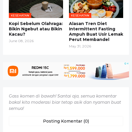
KESEHATAN
KESEHATAN
Kopi Sebelum Olahraga:
Alasan Tren Diet
Bikin Ngebut atau Bikin
Intermittent Fasting
Kacau?
Ampuh Buat Usir Lemak
Perut Membandel
June 08, 2026
May 31, 2026
Gass komen di bawah! Santai aja, semua komentar
bakal kita moderasi biar tetap asik dan nyaman buat
semua!
Posting Komentar (0)