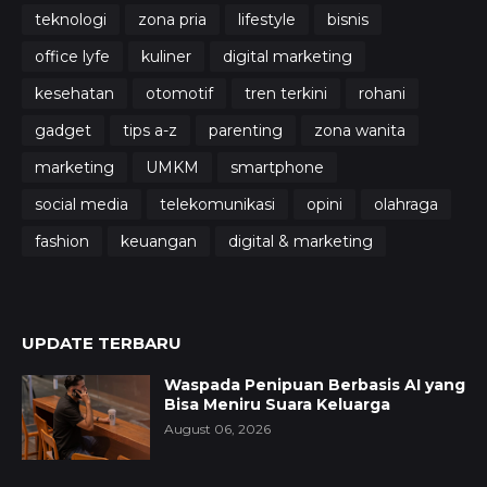
teknologi
zona pria
lifestyle
bisnis
office lyfe
kuliner
digital marketing
kesehatan
otomotif
tren terkini
rohani
gadget
tips a-z
parenting
zona wanita
marketing
UMKM
smartphone
social media
telekomunikasi
opini
olahraga
fashion
keuangan
digital & marketing
UPDATE TERBARU
Waspada Penipuan Berbasis AI yang
Bisa Meniru Suara Keluarga
August 06, 2026