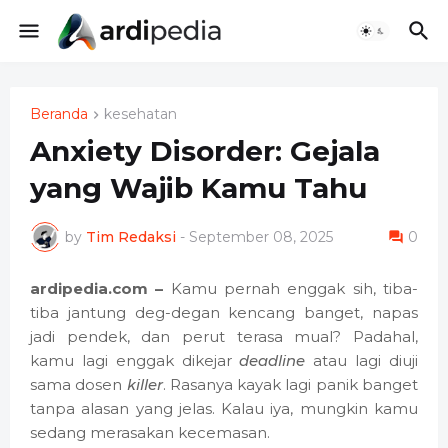
Beranda
kesehatan
Anxiety Disorder: Gejala
yang Wajib Kamu Tahu
by
Tim Redaksi
-
September 08, 2025
0
ardipedia.com –
Kamu pernah enggak sih, tiba-
tiba jantung deg-degan kencang banget, napas
jadi pendek, dan perut terasa mual? Padahal,
kamu lagi enggak dikejar
deadline
atau lagi diuji
sama dosen
killer
. Rasanya kayak lagi panik banget
tanpa alasan yang jelas. Kalau iya, mungkin kamu
sedang merasakan kecemasan.