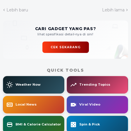
Lebih baru
Lebih lama
CARI GADGET YANG PAS?
lihat spesifikasi detail-nya di sini!
CEK SEKARANG
QUICK TOOLS
Weather Now
Trending Topics
Local News
Viral Video
BMI & Calorie Calculator
Spin & Pick