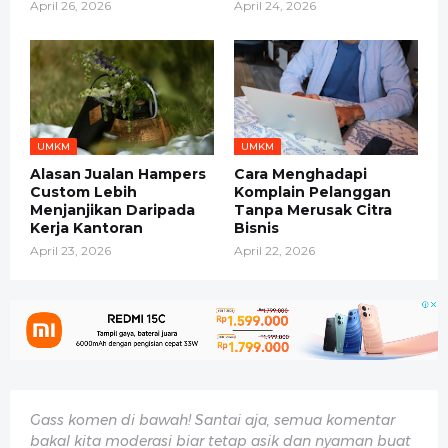
April 26, 2026
April 24, 2026
UMKM
UMKM
Alasan Jualan Hampers
Cara Menghadapi
Custom Lebih
Komplain Pelanggan
Menjanjikan Daripada
Tanpa Merusak Citra
Kerja Kantoran
Bisnis
April 23, 2026
April 22, 2026
Gass komen di bawah! Santai aja, semua komentar
bakal kita moderasi biar tetap asik dan nyaman buat