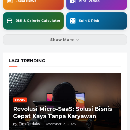
Local News
Viral Video
BMI & Calorie Calculator
Spin & Pick
Show More
LAGI TRENDING
BISNIS
Revolusi Micro-SaaS: Solusi Bisnis
Cepat Kaya Tanpa Karyawan
by
Tim Redaksi
-
Desember 13, 2025