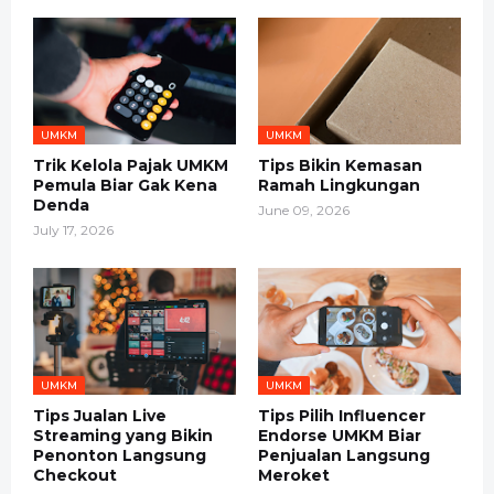
UMKM
UMKM
Trik Kelola Pajak UMKM
Tips Bikin Kemasan
Pemula Biar Gak Kena
Ramah Lingkungan
Denda
June 09, 2026
July 17, 2026
UMKM
UMKM
Tips Jualan Live
Tips Pilih Influencer
Streaming yang Bikin
Endorse UMKM Biar
Penonton Langsung
Penjualan Langsung
Checkout
Meroket