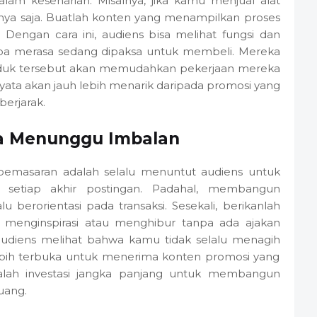
m keseharian. Misalnya, jika kamu menjual alat
nya saja. Buatlah konten yang menampilkan proses
Dengan cara ini, audiens bisa melihat fungsi dan
pa merasa sedang dipaksa untuk membeli. Mereka
uk tersebut akan memudahkan pekerjaan mereka
ata akan jauh lebih menarik daripada promosi yang
berjarak.
pa Menunggu Imbalan
emasaran adalah selalu menuntut audiens untuk
 setiap akhir postingan. Padahal, membangun
u berorientasi pada transaksi. Sesekali, berikanlah
 menginspirasi atau menghibur tanpa ada ajakan
audiens melihat bahwa kamu tidak selalu menagih
ebih terbuka untuk menerima konten promosi yang
dalah investasi jangka panjang untuk membangun
 uang.