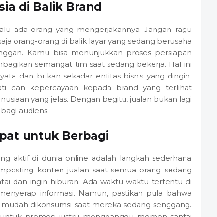
ia di Balik Brand
selalu ada orang yang mengerjakannya. Jangan ragu
aja orang-orang di balik layar yang sedang berusaha
nggan. Kamu bisa menunjukkan proses persiapan
agikan semangat tim saat sedang bekerja. Hal ini
ta dan bukan sekadar entitas bisnis yang dingin.
i dan kepercayaan kepada brand yang terlihat
nusiaan yang jelas. Dengan begitu, jualan bukan lagi
bagi audiens.
pat untuk Berbagi
 aktif di dunia online adalah langkah sederhana
mposting konten jualan saat semua orang sedang
tai dan ingin hiburan. Ada waktu-waktu tertentu di
menyerap informasi. Namun, pastikan pula bahwa
 mudah dikonsumsi saat mereka sedang senggang.
 untuk promosi justru mengganggu momen santai