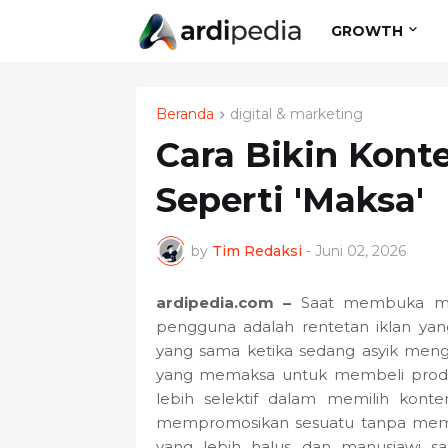
GROWTH
Beranda
digital & marketing
Cara Bikin Kont
Seperti 'Maksa'
by
Tim Redaksi
-
Juni 02, 2026
ardipedia.com –
Saat membuka media
pengguna adalah rentetan iklan yan
yang sama ketika sedang asyik menggu
yang memaksa untuk membeli produk
lebih selektif dalam memilih konte
mempromosikan sesuatu tanpa mem
yang lebih halus dan manusiawi san