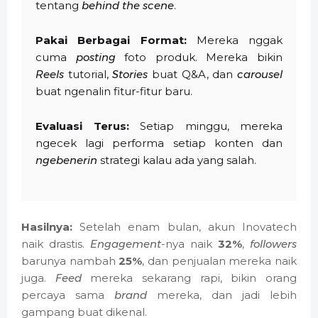
tentang
behind the scene
.
Pakai Berbagai Format:
Mereka nggak
cuma
posting
foto produk. Mereka bikin
Reels
tutorial,
Stories
buat Q&A, dan
carousel
buat ngenalin fitur-fitur baru.
Evaluasi Terus:
Setiap minggu, mereka
ngecek lagi performa setiap konten dan
ngebenerin
strategi kalau ada yang salah.
Hasilnya:
Setelah enam bulan, akun Inovatech
naik drastis.
Engagement
-nya naik
32%
,
followers
barunya nambah
25%
, dan penjualan mereka naik
juga.
Feed
mereka sekarang rapi, bikin orang
percaya sama
brand
mereka, dan jadi lebih
gampang buat dikenal.