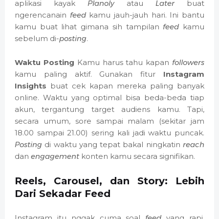
aplikasi kayak
Planoly
atau
Later
buat
ngerencanain
feed
kamu jauh-jauh hari. Ini bantu
kamu buat lihat gimana sih tampilan
feed
kamu
sebelum di-
posting
.
Waktu Posting
Kamu harus tahu kapan
followers
kamu paling aktif. Gunakan fitur
Instagram
Insights
buat cek kapan mereka paling banyak
online. Waktu yang optimal bisa beda-beda tiap
akun, tergantung target audiens kamu. Tapi,
secara umum, sore sampai malam (sekitar jam
18.00 sampai 21.00) sering kali jadi waktu puncak.
Posting
di waktu yang tepat bakal ningkatin
reach
dan
engagement
konten kamu secara signifikan.
Reels, Carousel, dan Story: Lebih
Dari Sekadar Feed
Instagram itu nggak cuma soal
feed
yang rapi.