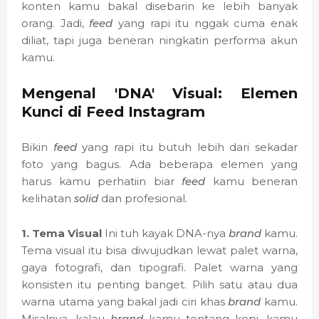
konten kamu bakal disebarin ke lebih banyak
orang. Jadi,
feed
yang rapi itu nggak cuma enak
diliat, tapi juga beneran ningkatin performa akun
kamu.
Mengenal 'DNA' Visual: Elemen
Kunci di Feed Instagram
Bikin
feed
yang rapi itu butuh lebih dari sekadar
foto yang bagus. Ada beberapa elemen yang
harus kamu perhatiin biar
feed
kamu beneran
kelihatan
solid
dan profesional.
1. Tema Visual
Ini tuh kayak DNA-nya
brand
kamu.
Tema visual itu bisa diwujudkan lewat palet warna,
gaya fotografi, dan tipografi. Palet warna yang
konsisten itu penting banget. Pilih satu atau dua
warna utama yang bakal jadi ciri khas
brand
kamu.
Misalnya, kalau
brand
kamu tentang kopi, kamu