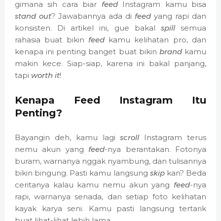
gimana sih cara biar
feed
Instagram kamu bisa
stand out
? Jawabannya ada di
feed
yang rapi dan
konsisten. Di artikel ini, gue bakal
spill
semua
rahasia buat bikin
feed
kamu kelihatan pro, dan
kenapa ini penting banget buat bikin
brand
kamu
makin kece. Siap-siap, karena ini bakal panjang,
tapi
worth it
!
Kenapa Feed Instagram Itu
Penting?
Bayangin deh, kamu lagi
scroll
Instagram terus
nemu akun yang
feed
-nya berantakan. Fotonya
buram, warnanya nggak nyambung, dan tulisannya
bikin bingung. Pasti kamu langsung
skip
kan? Beda
ceritanya kalau kamu nemu akun yang
feed
-nya
rapi, warnanya senada, dan setiap foto kelihatan
kayak karya seni. Kamu pasti langsung tertarik
buat lihat-lihat lebih lama.