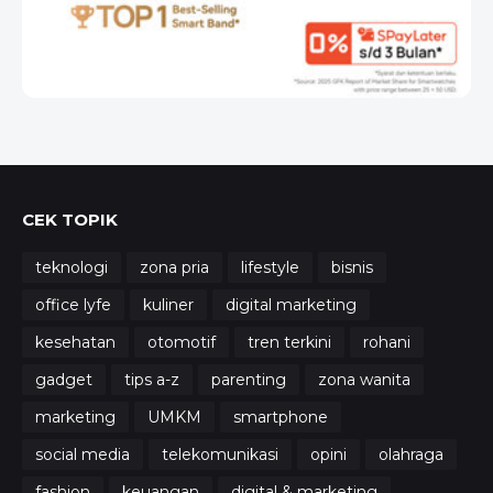
CEK TOPIK
teknologi
zona pria
lifestyle
bisnis
office lyfe
kuliner
digital marketing
kesehatan
otomotif
tren terkini
rohani
gadget
tips a-z
parenting
zona wanita
marketing
UMKM
smartphone
social media
telekomunikasi
opini
olahraga
fashion
keuangan
digital & marketing