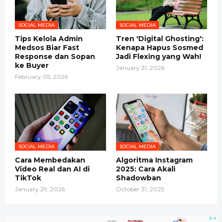
SOCIAL MEDIA
SOCIAL MEDIA
Tips Kelola Admin
Tren 'Digital Ghosting':
Medsos Biar Fast
Kenapa Hapus Sosmed
Response dan Sopan
Jadi Flexing yang Wah!
ke Buyer
January 31, 2026
February 05, 2026
SOCIAL MEDIA
SOCIAL MEDIA
Cara Membedakan
Algoritma Instagram
Video Real dan AI di
2025: Cara Akali
TikTok
Shadowban
January 29, 2026
October 31, 2025