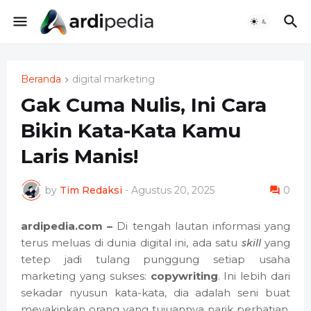
Beranda
digital marketing
Gak Cuma Nulis, Ini Cara
Bikin Kata-Kata Kamu
Laris Manis!
by
Tim Redaksi
-
Agustus 20, 2025
0
ardipedia.com –
Di tengah lautan informasi yang
terus meluas di dunia digital ini, ada satu
skill
yang
tetep jadi tulang punggung setiap usaha
marketing yang sukses:
copywriting
. Ini lebih dari
sekadar nyusun kata-kata, dia adalah seni buat
meyakinkan orang yang tujuannya narik perhatian,