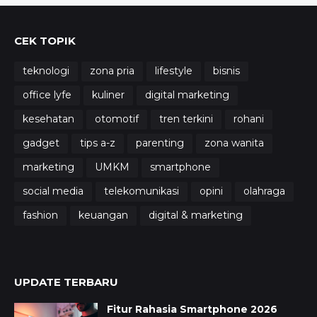
CEK TOPIK
teknologi
zona pria
lifestyle
bisnis
office lyfe
kuliner
digital marketing
kesehatan
otomotif
tren terkini
rohani
gadget
tips a-z
parenting
zona wanita
marketing
UMKM
smartphone
social media
telekomunikasi
opini
olahraga
fashion
keuangan
digital & marketing
UPDATE TERBARU
Fitur Rahasia Smartphone 2026