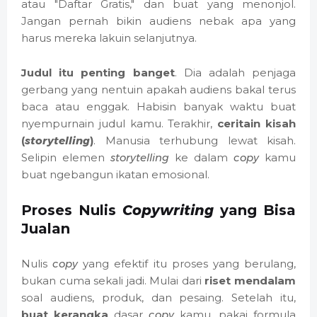
atau "Daftar Gratis," dan buat yang menonjol.
Jangan pernah bikin audiens nebak apa yang
harus mereka lakuin selanjutnya.
Judul itu penting banget
. Dia adalah penjaga
gerbang yang nentuin apakah audiens bakal terus
baca atau enggak. Habisin banyak waktu buat
nyempurnain judul kamu. Terakhir,
ceritain kisah
(
storytelling
)
. Manusia terhubung lewat kisah.
Selipin elemen
storytelling
ke dalam
copy
kamu
buat ngebangun ikatan emosional.
Proses Nulis
Copywriting
yang Bisa
Jualan
Nulis
copy
yang efektif itu proses yang berulang,
bukan cuma sekali jadi. Mulai dari
riset mendalam
soal audiens, produk, dan pesaing. Setelah itu,
buat kerangka
dasar
copy
kamu, pakai formula