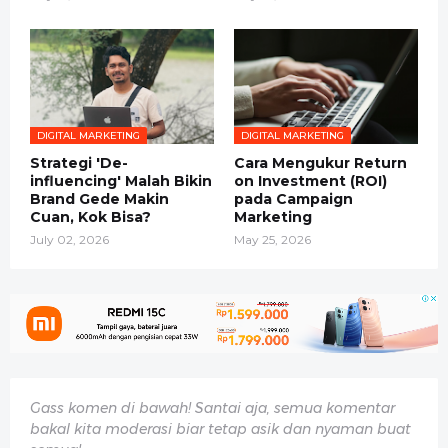
DIGITAL MARKETING
DIGITAL MARKETING
Strategi 'De-
Cara Mengukur Return
influencing' Malah Bikin
on Investment (ROI)
Brand Gede Makin
pada Campaign
Cuan, Kok Bisa?
Marketing
July 02, 2026
May 25, 2026
Gass komen di bawah! Santai aja, semua komentar
bakal kita moderasi biar tetap asik dan nyaman buat