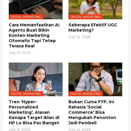
DIGITAL MARKETING
DIGITAL MARKETING
Cara Memanfaatkan AI
Seberapa Efektif UGC
Agents Buat Bikin
Marketing?
Konten Marketing
July 14, 2026
Otomatis Tapi Tetep
Terasa Real
July 16, 2026
DIGITAL MARKETING
DIGITAL MARKETING
Tren 'Hyper-
Bukan Cuma FYP, Ini
Personalized
Rahasia 'Social
Marketing', Alasan
Commerce' Bisa
Kenapa Target Iklan di
Mengubah Penonton
HP Lo Bisa Pas Banget
Jadi Pembeli
July 12, 2026
July 10, 2026