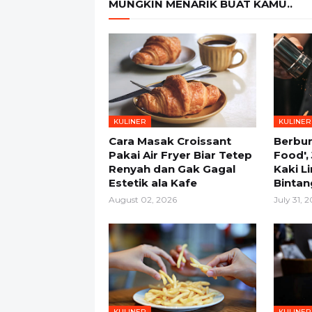
MUNGKIN MENARIK BUAT KAMU..
KULINER
KULINER
Cara Masak Croissant
Berbur
Pakai Air Fryer Biar Tetep
Food',
Renyah dan Gak Gagal
Kaki L
Estetik ala Kafe
Bintan
August 02, 2026
July 31, 
KULINER
KULINER