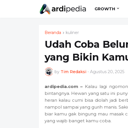
GROWTH
Beranda
kuliner
Udah Coba Belu
yang Bikin Kamu
by
Tim Redaksi
-
Agustus 20, 2025
ardipedia.com –
Kalau lagi ngomong
bintangnya. Hewan yang satu ini puny
heran kalau cumi bisa diolah jadi b
nampol sampai yang gurih manis. Sakin
biar kamu gak bingung mau masak cu
yang wajib banget kamu coba.