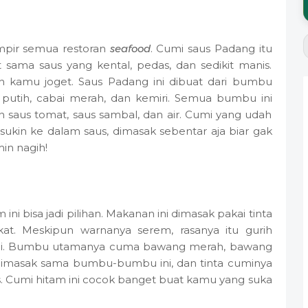
ampir semua restoran
seafood
. Cumi saus Padang itu
sama saus yang kental, pedas, dan sedikit manis.
ah kamu joget. Saus Padang ini dibuat dari bumbu
utih, cabai merah, dan kemiri. Semua bumbu ini
n saus tomat, saus sambal, dan air. Cumi yang udah
sukin ke dalam saus, dimasak sebentar aja biar gak
in nagih!
ni bisa jadi pilihan. Makanan ini dimasak pakai tinta
t. Meskipun warnanya serem, rasanya itu gurih
ali. Bumbu utamanya cuma bawang merah, bawang
a dimasak sama bumbu-bumbu ini, dan tinta cuminya
s. Cumi hitam ini cocok banget buat kamu yang suka