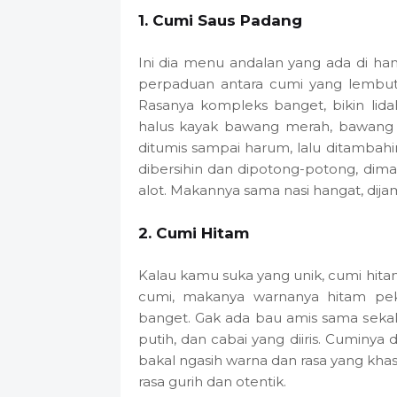
1. Cumi Saus Padang
Ini dia menu andalan yang ada di h
perpaduan antara cumi yang lembut 
Rasanya kompleks banget, bikin lid
halus kayak bawang merah, bawang p
ditumis sampai harum, lalu ditambahi
dibersihin dan dipotong-potong, dima
alot. Makannya sama nasi hangat, dijam
2. Cumi Hitam
Kalau kamu suka yang unik, cumi hitam i
cumi, makanya warnanya hitam peka
banget. Gak ada bau amis sama sek
putih, dan cabai yang diiris. Cuminy
bakal ngasih warna dan rasa yang kha
rasa gurih dan otentik.