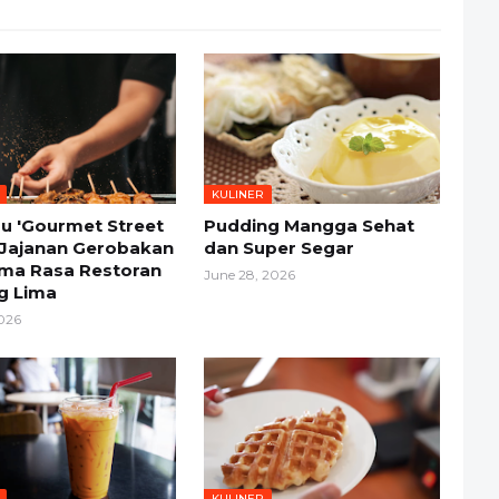
KULINER
u 'Gourmet Street
Pudding Mangga Sehat
 Jajanan Gerobakan
dan Super Segar
ima Rasa Restoran
June 28, 2026
g Lima
2026
KULINER