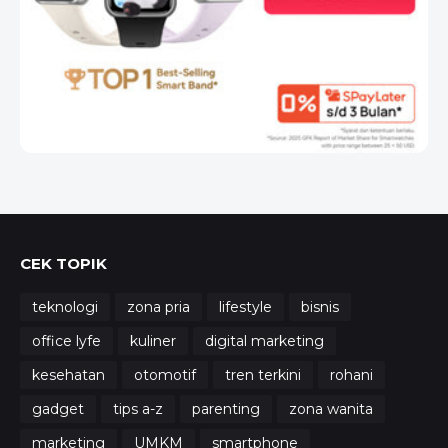
CEK TOPIK
teknologi
zona pria
lifestyle
bisnis
office lyfe
kuliner
digital marketing
kesehatan
otomotif
tren terkini
rohani
gadget
tips a-z
parenting
zona wanita
marketing
UMKM
smartphone