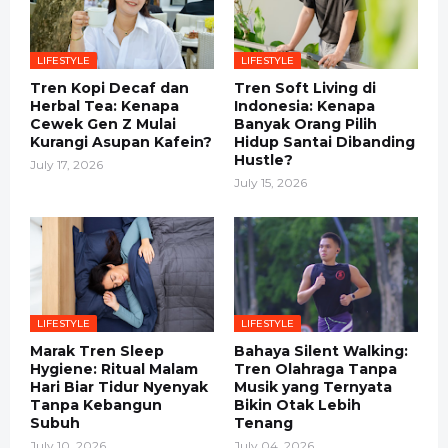
LIFESTYLE
LIFESTYLE
Tren Kopi Decaf dan
Tren Soft Living di
Herbal Tea: Kenapa
Indonesia: Kenapa
Cewek Gen Z Mulai
Banyak Orang Pilih
Kurangi Asupan Kafein?
Hidup Santai Dibanding
Hustle?
July 17, 2026
July 15, 2026
LIFESTYLE
LIFESTYLE
Marak Tren Sleep
Bahaya Silent Walking:
Hygiene: Ritual Malam
Tren Olahraga Tanpa
Hari Biar Tidur Nyenyak
Musik yang Ternyata
Tanpa Kebangun
Bikin Otak Lebih
Subuh
Tenang
July 10, 2026
July 04, 2026