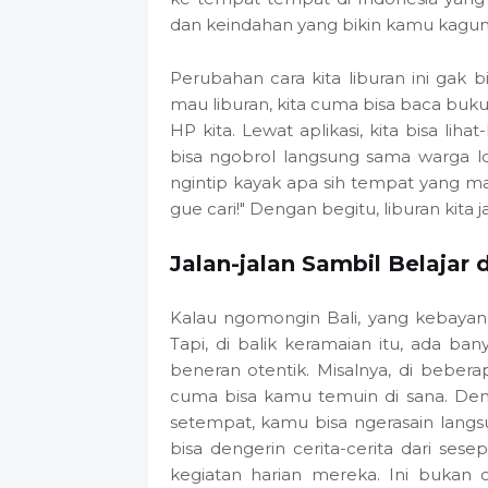
dan keindahan yang bikin kamu kagu
Perubahan cara kita liburan ini gak b
mau liburan, kita cuma bisa baca buk
HP kita. Lewat aplikasi, kita bisa liha
bisa ngobrol langsung sama warga lok
ngintip kayak apa sih tempat yang mau k
gue cari!" Dengan begitu, liburan kita 
Jalan-jalan Sambil Belajar 
Kalau ngomongin Bali, yang kebayang
Tapi, di balik keramaian itu, ada b
beneran otentik. Misalnya, di bebera
cuma bisa kamu temuin di sana. Den
setempat, kamu bisa ngerasain langs
bisa dengerin cerita-cerita dari ses
kegiatan harian mereka. Ini bukan c