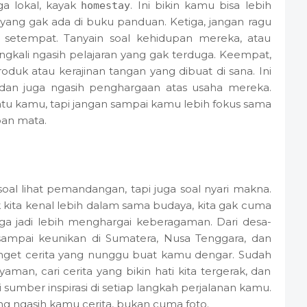
a lokal, kayak
. Ini bikin kamu bisa lebih
homestay
yang gak ada di buku panduan. Ketiga, jangan ragu
setempat. Tanyain soal kehidupan mereka, atau
seringkali ngasih pelajaran yang gak terduga. Keempat,
duk atau kerajinan tangan yang dibuat di sana. Ini
dan juga ngasih penghargaan atas usaha mereka.
antu kamu, tapi jangan sampai kamu lebih fokus sama
an mata.
soal lihat pemandangan, tapi juga soal nyari makna.
 kita kenal lebih dalam sama budaya, kita gak cuma
ga jadi lebih menghargai keberagaman. Dari desa-
sampai keunikan di Sumatera, Nusa Tenggara, dan
anget cerita yang nunggu buat kamu dengar. Sudah
yaman, cari cerita yang bikin hati kita tergerak, dan
 sumber inspirasi di setiap langkah perjalanan kamu.
ng ngasih kamu cerita, bukan cuma foto.