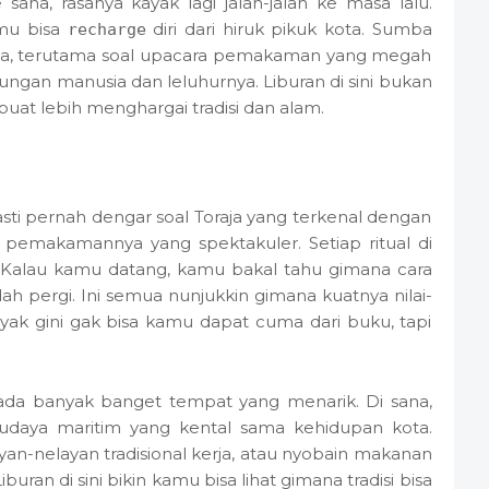
na, rasanya kayak lagi jalan-jalan ke masa lalu.
amu bisa
diri dari hiruk pikuk kota. Sumba
recharge
 biasa, terutama soal upacara pemakaman yang megah
gan manusia dan leluhurnya. Liburan di sini bukan
a buat lebih menghargai tradisi dan alam.
asti pernah dengar soal Toraja yang terkenal dengan
emakamannya yang spektakuler. Setiap ritual di
ri. Kalau kamu datang, kamu bakal tahu gimana cara
 pergi. Ini semua nunjukkin gimana kuatnya nilai-
ayak gini gak bisa kamu dapat cuma dari buku, tapi
uga ada banyak banget tempat yang menarik. Di sana,
udaya maritim yang kental sama kehidupan kota.
yan-nelayan tradisional kerja, atau nyobain makanan
iburan di sini bikin kamu bisa lihat gimana tradisi bisa