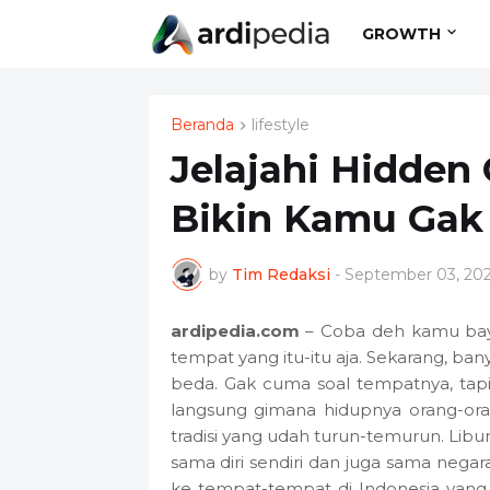
GROWTH
Beranda
lifestyle
Jelajahi Hidden
Bikin Kamu Gak 
by
Tim Redaksi
-
September 03, 20
ardipedia.com
– Coba deh kamu bayan
tempat yang itu-itu aja. Sekarang, ba
beda. Gak cuma soal tempatnya, tapi 
langsung gimana hidupnya orang-oran
tradisi yang udah turun-temurun. Libur
sama diri sendiri dan juga sama negara 
ke tempat-tempat di Indonesia yang 