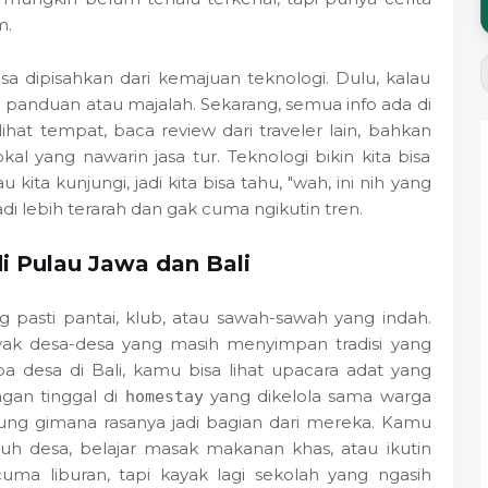
m.
isa dipisahkan dari kemajuan teknologi. Dulu, kalau
u panduan atau majalah. Sekarang, semua info ada di
t-lihat tempat, baca review dari traveler lain, bahkan
al yang nawarin jasa tur. Teknologi bikin kita bisa
ita kunjungi, jadi kita bisa tahu, "wah, ini nih yang
jadi lebih terarah dan gak cuma ngikutin tren.
di Pulau Jawa dan Bali
 pasti pantai, klub, atau sawah-sawah yang indah.
anyak desa-desa yang masih menyimpan tradisi yang
pa desa di Bali, kamu bisa lihat upacara adat yang
gan tinggal di
yang dikelola sama warga
homestay
ung gimana rasanya jadi bagian dari mereka. Kamu
epuh desa, belajar masak makanan khas, atau ikutin
uma liburan, tapi kayak lagi sekolah yang ngasih