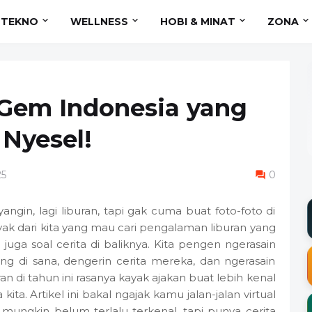
TEKNO
WELLNESS
HOBI & MINAT
ZONA
 Gem Indonesia yang
Nyesel!
25
0
gin, lagi liburan, tapi gak cuma buat foto-foto di
nyak dari kita yang mau cari pengalaman liburan yang
juga soal cerita di baliknya. Kita pengen ngerasain
g di sana, dengerin cerita mereka, dan ngerasain
an di tahun ini rasanya kayak ajakan buat lebih kenal
kita. Artikel ini bakal ngajak kamu jalan-jalan virtual
mungkin belum terlalu terkenal, tapi punya cerita