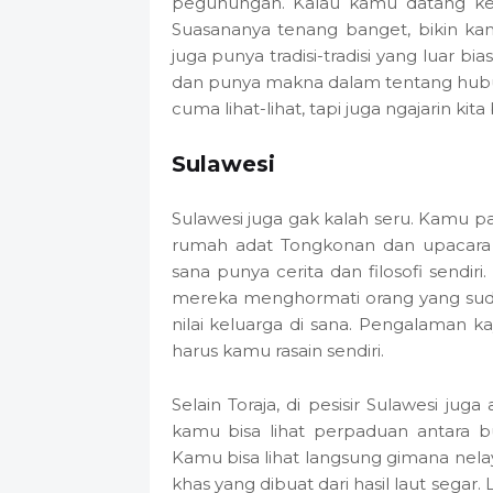
pegunungan. Kalau kamu datang ke sa
Suasananya tenang banget, bikin k
juga punya tradisi-tradisi yang luar
dan punya makna dalam tentang hubun
cuma lihat-lihat, tapi juga ngajarin kit
Sulawesi
Sulawesi juga gak kalah seru. Kamu p
rumah adat Tongkonan dan upacara p
sana punya cerita dan filosofi sendi
mereka menghormati orang yang sudah
nilai keluarga di sana. Pengalaman k
harus kamu rasain sendiri.
Selain Toraja, di pesisir Sulawesi j
kamu bisa lihat perpaduan antara b
Kamu bisa lihat langsung gimana nela
khas yang dibuat dari hasil laut segar. L