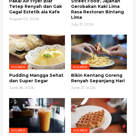
Pakai Air Fryer Biar
Street Food', Jajanan
Tetep Renyah dan Gak
Gerobakan Kaki Lima
Gagal Estetik ala Kafe
Rasa Restoran Bintang
Lima
August 02, 2026
July 31, 2026
KULINER
KULINER
Pudding Mangga Sehat
Bikin Kentang Goreng
dan Super Segar
Renyah Sepanjang Hari
June 28, 2026
June 27, 2026
KULINER
KULINER