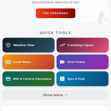
lihat spesifikasi detail-nya di sini!
CEK SEKARANG
QUICK TOOLS
Weather Now
Trending Topics
Local News
Viral Video
BMI & Calorie Calculator
Spin & Pick
Show More