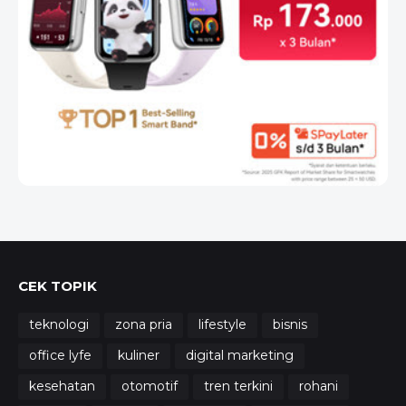
CEK TOPIK
teknologi
zona pria
lifestyle
bisnis
office lyfe
kuliner
digital marketing
kesehatan
otomotif
tren terkini
rohani