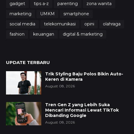
gadget
tips a-z
parenting
zona wanita
marketing
UMKM
smartphone
social media
telekomunikasi
opini
olahraga
fashion
keuangan
digital & marketing
UPDATE TERBARU
Trik Styling Baju Polos Bikin Auto-
Keren di Kamera
August 08, 2026
Tren Gen Z yang Lebih Suka
Mencari Informasi Lewat TikTok
Dibanding Google
August 08, 2026