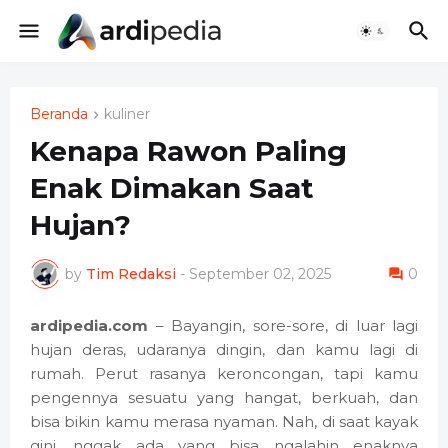
Beranda
kuliner
Kenapa Rawon Paling
Enak Dimakan Saat
Hujan?
by
Tim Redaksi
-
September 02, 2025
0
ardipedia.com
– Bayangin, sore-sore, di luar lagi
hujan deras, udaranya dingin, dan kamu lagi di
rumah. Perut rasanya keroncongan, tapi kamu
pengennya sesuatu yang hangat, berkuah, dan
bisa bikin kamu merasa nyaman. Nah, di saat kayak
gini, nggak ada yang bisa ngalahin enaknya