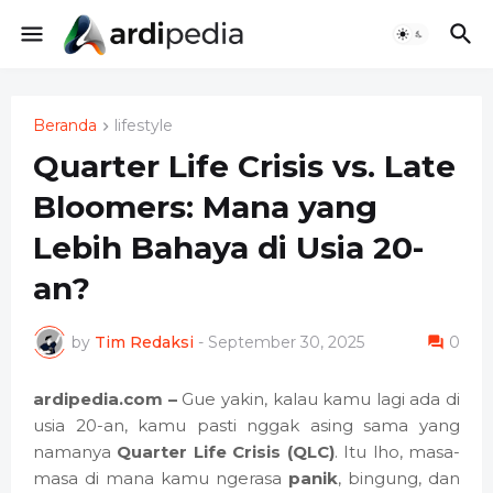
Beranda
lifestyle
Quarter Life Crisis vs. Late
Bloomers: Mana yang
Lebih Bahaya di Usia 20-
an?
by
Tim Redaksi
-
September 30, 2025
0
ardipedia.com –
Gue yakin, kalau kamu lagi ada di
usia 20-an, kamu pasti nggak asing sama yang
namanya
Quarter Life Crisis (QLC)
. Itu lho, masa-
masa di mana kamu ngerasa
panik
, bingung, dan