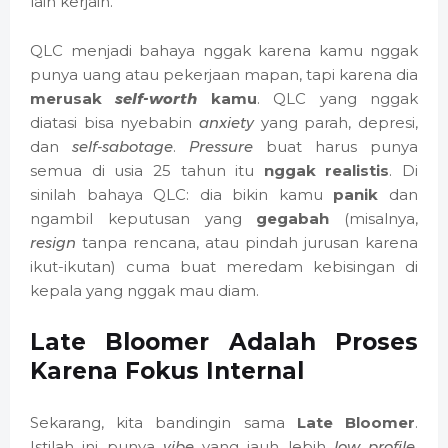
lain kerjain.
QLC menjadi bahaya nggak karena kamu nggak
punya uang atau pekerjaan mapan, tapi karena dia
merusak
self-worth
kamu
. QLC yang nggak
diatasi bisa nyebabin
anxiety
yang parah, depresi,
dan
self-sabotage
.
Pressure
buat harus punya
semua di usia 25 tahun itu
nggak realistis
. Di
sinilah bahaya QLC: dia bikin kamu
panik
dan
ngambil keputusan yang
gegabah
(misalnya,
resign
tanpa rencana, atau pindah jurusan karena
ikut-ikutan) cuma buat meredam kebisingan di
kepala yang nggak mau diam.
Late Bloomer Adalah Proses
Karena Fokus Internal
Sekarang, kita bandingin sama
Late Bloomer
.
Istilah ini punya
vibe
yang jauh lebih
low profile
.