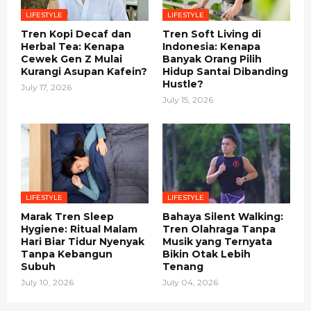
LIFESTYLE
LIFESTYLE
Tren Kopi Decaf dan
Tren Soft Living di
Herbal Tea: Kenapa
Indonesia: Kenapa
Cewek Gen Z Mulai
Banyak Orang Pilih
Kurangi Asupan Kafein?
Hidup Santai Dibanding
Hustle?
July 17, 2026
July 15, 2026
LIFESTYLE
LIFESTYLE
Marak Tren Sleep
Bahaya Silent Walking:
Hygiene: Ritual Malam
Tren Olahraga Tanpa
Hari Biar Tidur Nyenyak
Musik yang Ternyata
Tanpa Kebangun
Bikin Otak Lebih
Subuh
Tenang
July 10, 2026
July 04, 2026