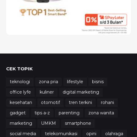
CEK TOPIK
teknologi
zona pria
lifestyle
bisnis
office lyfe
kuliner
digital marketing
kesehatan
otomotif
tren terkini
rohani
gadget
tips a-z
parenting
zona wanita
marketing
UMKM
smartphone
social media
telekomunikasi
opini
olahraga