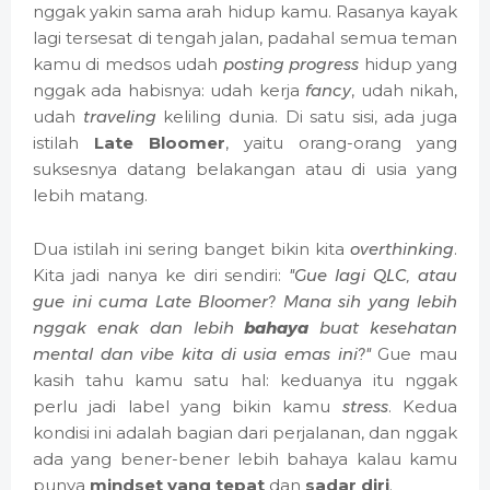
nggak yakin sama arah hidup kamu. Rasanya kayak
lagi tersesat di tengah jalan, padahal semua teman
kamu di medsos udah
posting progress
hidup yang
nggak ada habisnya: udah kerja
fancy
, udah nikah,
udah
traveling
keliling dunia. Di satu sisi, ada juga
istilah
Late Bloomer
, yaitu orang-orang yang
suksesnya datang belakangan atau di usia yang
lebih matang.
Dua istilah ini sering banget bikin kita
overthinking
.
Kita jadi nanya ke diri sendiri:
"Gue lagi QLC, atau
gue ini cuma Late Bloomer? Mana sih yang lebih
nggak enak dan lebih
bahaya
buat kesehatan
mental dan
vibe
kita di usia emas ini?"
Gue mau
kasih tahu kamu satu hal: keduanya itu nggak
perlu jadi label yang bikin kamu
stress
. Kedua
kondisi ini adalah bagian dari perjalanan, dan nggak
ada yang bener-bener lebih bahaya kalau kamu
punya
mindset yang tepat
dan
sadar diri
.