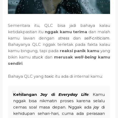
Sementara itu, QLC bisa jadi bahaya kalau
ketidakpastian itu
nggak kamu terima
dan malah
kamu lawan dengan
stress
dan
self-criticism
.
Bahayanya QLC nggak terletak pada fakta kalau
kamu bingung, tapi pada
reaksi panik kamu
yang
bikin kamu
stuck
dan
merusak
well-being
kamu
sendiri
.
Bahaya QLC yang
toxic
itu ada di internal kamu:
Kehilangan
Joy
di
Everyday Life
: Kamu
nggak bisa nikmatin proses karena selalu
cemas soal masa depan. Nggak ada
joy
di
kehidupan sehari-hari, cuma ada perasaan