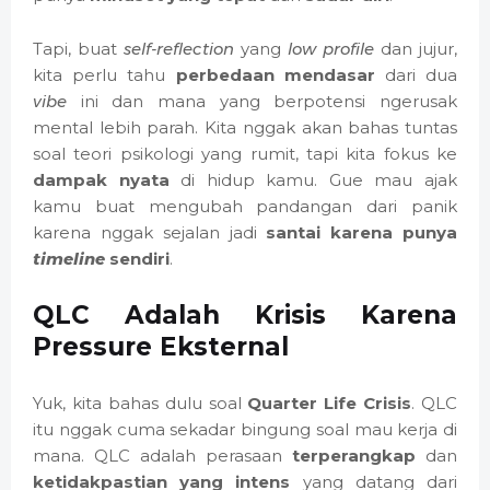
Tapi, buat
self-reflection
yang
low profile
dan jujur,
kita perlu tahu
perbedaan mendasar
dari dua
vibe
ini dan mana yang berpotensi ngerusak
mental lebih parah. Kita nggak akan bahas tuntas
soal teori psikologi yang rumit, tapi kita fokus ke
dampak nyata
di hidup kamu. Gue mau ajak
kamu buat mengubah pandangan dari panik
karena nggak sejalan jadi
santai karena punya
timeline
sendiri
.
QLC Adalah Krisis Karena
Pressure Eksternal
Yuk, kita bahas dulu soal
Quarter Life Crisis
. QLC
itu nggak cuma sekadar bingung soal mau kerja di
mana. QLC adalah perasaan
terperangkap
dan
ketidakpastian yang intens
yang datang dari