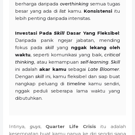
berharga daripada
overthinking
semua tugas
besar yang ada di
list
kamu.
Konsistensi
itu
lebih penting daripada intensitas.
Investasi Pada
Skill
Dasar Yang Fleksibel
:
Daripada panik ngejar jabatan, mending
fokus pada
skill
yang
nggak lekang oleh
waktu
, seperti komunikasi yang baik,
critical
thinking
, atau kemampuan
self-learning
.
Skill
ini adalah
akar kamu
sebagai
Late Bloomer
.
Dengan
skill
ini, kamu fleksibel dan siap buat
nangkap peluang di
timeline
kamu sendiri,
nggak peduli seberapa lama waktu yang
dibutuhkan.
Intinya,
guys
,
Quarter Life Crisis
itu adalah
kesempatan buat kamu nanya ke diri sendiri siapa