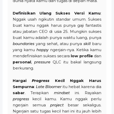
dunia nyata kamu dan tugas di depan mata.
Definisikan Ulang Sukses Versi Kamu
:
Nggak usah ngikutin standar umum. Sukses
buat kamu nggak harus punya gaji fantastis
atau jabatan CEO di usia 25. Mungkin sukses
buat kamu adalah punya waktu luang, punya
boundaries
yang sehat, atau punya
skill
baru
yang kamu
happy
ngerjain-nya. Ketika kamu
mendefinisikan sukses secara
low profile
dan
personal
,
pressure
QLC itu bakal langsung
berkurang.
Hargai
Progress
Kecil Nggak Harus
Sempurna
:
Late Bloomer
itu hebat karena dia
sabar
. Terapkan
mindset
ini. Rayakan
progress
kecil kamu. Kamu nggak perlu
ngerjain semua
project
besar sekaligus.
Ngerjain satu tugas kecil hari ini itu jauh lebih