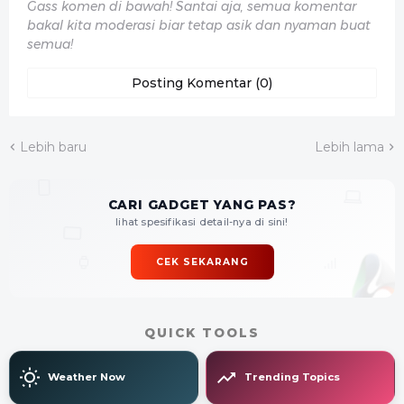
Gass komen di bawah! Santai aja, semua komentar
bakal kita moderasi biar tetap asik dan nyaman buat
semua!
Posting Komentar (0)
Lebih baru
Lebih lama
CARI GADGET YANG PAS?
lihat spesifikasi detail-nya di sini!
CEK SEKARANG
QUICK TOOLS
Weather Now
Trending Topics