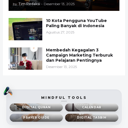
by
Tim Redaksi
-
Desember 13, 2025
10 Kota Pengguna YouTube
Paling Banyak di Indonesia
Agustus 27, 2025
Membedah Kegagalan 3
Campaign Marketing Terburuk
dan Pelajaran Pentingnya
Desember 13, 2025
MINDFUL TOOLS
DIGITAL QURAN
CALENDAR
PRAYER GUIDE
DIGITAL TASBIH