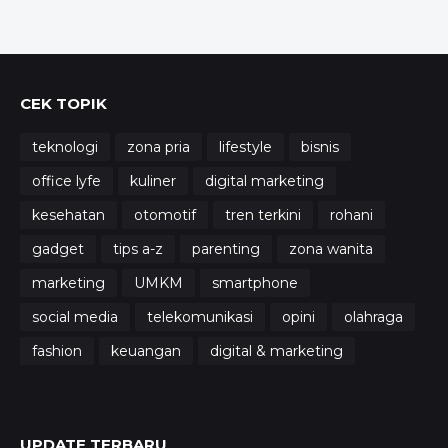
CEK TOPIK
teknologi
zona pria
lifestyle
bisnis
office lyfe
kuliner
digital marketing
kesehatan
otomotif
tren terkini
rohani
gadget
tips a-z
parenting
zona wanita
marketing
UMKM
smartphone
social media
telekomunikasi
opini
olahraga
fashion
keuangan
digital & marketing
UPDATE TERBARU