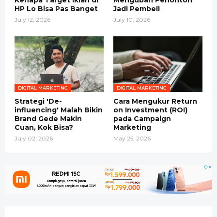
Kenapa Target Iklan di
Mengubah Penonton
HP Lo Bisa Pas Banget
Jadi Pembeli
July 12, 2026
July 10, 2026
DIGITAL MARKETING
DIGITAL MARKETING
Strategi 'De-
Cara Mengukur Return
influencing' Malah Bikin
on Investment (ROI)
Brand Gede Makin
pada Campaign
Cuan, Kok Bisa?
Marketing
July 02, 2026
May 25, 2026