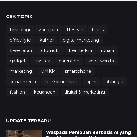
CEK TOPIK
teknologi
zona pria
lifestyle
bisnis
office lyfe
kuliner
digital marketing
kesehatan
otomotif
tren terkini
rohani
gadget
tips a-z
parenting
zona wanita
marketing
UMKM
smartphone
social media
telekomunikasi
opini
olahraga
fashion
keuangan
digital & marketing
UPDATE TERBARU
Waspada Penipuan Berbasis AI yang