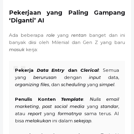
Pekerjaan yang Paling Gampang
‘Diganti’ AI
Ada beberapa
role
yang
rentan
banget dan ini
banyak diisi oleh Milenial dan Gen Z yang baru
masuk
kerja:
Pekerja
Data Entry
dan
Clerical
: Semua
yang
berurusan
dengan
input
data,
organizing files
, dan
scheduling
yang
simpel
.
Penulis Konten
Template
:
Nulis
email
marketing
,
post social media
yang
standar
,
atau
report
yang
formatnya
sama terus. AI
bisa
melakukan
ini dalam
sekejap
.