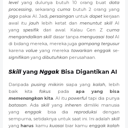
level
yang dulunya butuh 10 orang buat
data
processing
, sekarang
cuma
butuh 2 orang yang
jago
pakai AI. Jadi,
persaingan
untuk
dapet
kerjaan
awal itu
jauh
lebih ketat dan
menuntut
skill
AI
yang
spesifik
dari awal. Kalau Gen Z
cuma
mengandalkan
skill
dasar tanpa
menguasai
tool
AI
di bidang mereka, mereka juga
gampang
tergusur
karena
value
yang mereka
tawarkan
enggak
se-
signifikan
yang
dibutuhkan
perusahaan.
Skill
yang
Nggak
Bisa Digantikan AI
Daripada
pusing
mikirin
siapa yang
kalah
, lebih
baik kita
fokus
pada
apa yang bisa
memenangkan
kita
. AI itu
powerful
tapi dia punya
batasan
. Ada
skill
yang
inheren
dimiliki manusia
yang
enggak
bisa dia
reproduksi
dengan
sempurna, setidaknya untuk saat ini. Ini adalah
skill
yang
harus
kamu
kuasai
biar kamu
enggak
kalah