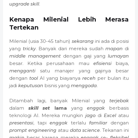
upgrade skill
.
Kenapa Milenial Lebih Merasa
Tertekan
Milenial (usia 30-45 tahun)
sekarang
ini ada di posisi
yang
tricky
. Banyak dari mereka sudah
mapan
di
middle management
dengan gaji yang
lumayan
besar. Ketika perusahaan mau
efisiensi
biaya,
mengganti
satu manajer yang gajinya besar
dengan
tool
AI yang biayanya
receh
per bulan itu
jadi
keputusan
bisnis yang
menggoda
.
Ditambah lagi, banyak Milenial yang
terjebak
dalam
skill set
lama
yang
enggak
berbasis
teknologi AI. Mereka mungkin
jago
di
Excel
atau
presentasi
, tapi
enggak
terlalu
familiar
dengan
prompt engineering
atau
data science
. Tekanan ini
makin
besar karena mereka
enggak
se-
fleksibel