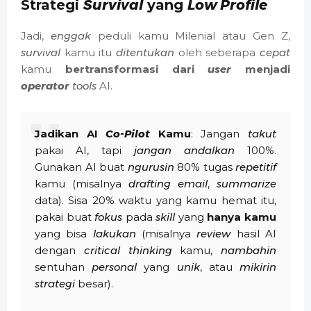
Strategi
Survival
yang
Low Profile
Jadi,
enggak
peduli kamu Milenial atau Gen Z,
survival
kamu itu
ditentukan
oleh seberapa
cepat
kamu
bertransformasi dari
user
menjadi
operator
tools
AI.
Jadikan AI
Co-Pilot
Kamu
: Jangan
takut
pakai AI, tapi
jangan
andalkan
100%.
Gunakan AI buat
ngurusin
80% tugas
repetitif
kamu (misalnya
drafting email
,
summarize
data). Sisa 20% waktu yang kamu hemat itu,
pakai buat
fokus
pada
skill
yang
hanya kamu
yang bisa
lakukan
(misalnya
review
hasil AI
dengan
critical thinking
kamu,
nambahin
sentuhan
personal
yang
unik
, atau
mikirin
strategi
besar).