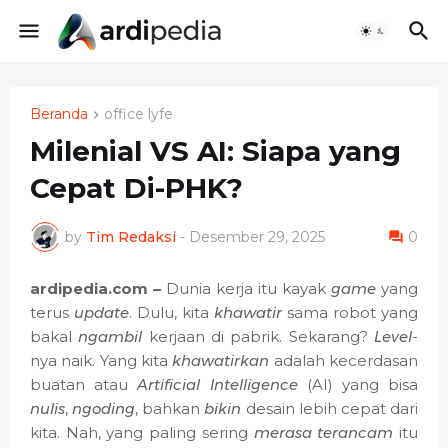
Beranda
office lyfe
Milenial VS AI: Siapa yang
Cepat Di-PHK?
by
Tim Redaksi
-
Desember 29, 2025
0
ardipedia.com –
Dunia kerja itu kayak
game
yang
terus
update
. Dulu, kita
khawatir
sama robot yang
bakal
ngambil
kerjaan di pabrik. Sekarang?
Level
-
nya naik. Yang kita
khawatirkan
adalah kecerdasan
buatan atau
Artificial Intelligence
(AI) yang bisa
nulis
,
ngoding
, bahkan
bikin
desain lebih cepat dari
kita. Nah, yang paling sering
merasa
terancam
itu