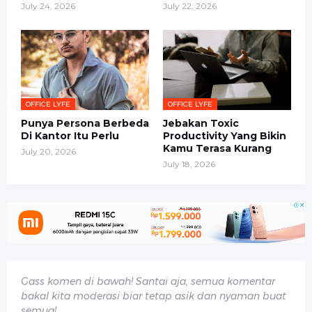
July 24, 2026
July 22, 2026
OFFICE LYFE
OFFICE LYFE
Punya Persona Berbeda
Jebakan Toxic
Di Kantor Itu Perlu
Productivity Yang Bikin
Kamu Terasa Kurang
July 20, 2026
July 18, 2026
Gass komen di bawah! Santai aja, semua komentar
bakal kita moderasi biar tetap asik dan nyaman buat
semua!