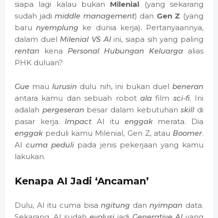
siapa lagi kalau bukan
Milenial
(yang sekarang
sudah jadi
middle management
) dan
Gen Z
(yang
baru
nyemplung
ke dunia kerja). Pertanyaannya,
dalam duel
Milenial VS AI
ini, siapa sih yang paling
rentan
kena
Personal Hubungan Keluarga
alias
PHK duluan?
Gue
mau
lurusin
dulu nih, ini bukan duel
beneran
antara kamu dan sebuah robot
ala
film
sci-fi
. Ini
adalah
pergeseran
besar dalam kebutuhan
skill
di
pasar kerja.
Impact
AI itu
enggak
merata. Dia
enggak
peduli kamu Milenial, Gen Z, atau
Boomer
.
AI
cuma
peduli
pada jenis pekerjaan yang kamu
lakukan.
Kenapa AI Jadi ‘Ancaman’
Dulu, AI itu cuma bisa
ngitung
dan
nyimpan
data.
Sekarang, AI sudah
evolusi
jadi
Generative AI
yang