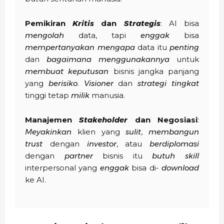
Pemikiran
Kritis
dan
Strategis
: AI bisa
mengolah
data, tapi
enggak
bisa
mempertanyakan
mengapa
data itu
penting
dan
bagaimana
menggunakannya
untuk
membuat
keputusan
bisnis jangka panjang
yang
berisiko
.
Visioner
dan
strategi
tingkat
tinggi tetap
milik
manusia.
Manajemen
Stakeholder
dan Negosiasi
:
Meyakinkan
klien yang
sulit
,
membangun
trust
dengan
investor
, atau
berdiplomasi
dengan
partner
bisnis itu
butuh
skill
interpersonal yang
enggak
bisa di-
download
ke AI.