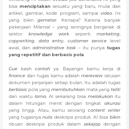
bisa
menciptakan
sesuatu yang baru, mulai dari
artikel, gambar, kode program, sampai
video
. Ini
yang bikin
gemetar
. Kenapa? Karena banyak
pekerjaan Milenial – yang seringnya bergerak di
sektor
knowledge work
seperti
marketing
,
copywriting
,
data entry
,
customer service
level
awal, dan
administrative task
– itu punya
tugas
yang repetitif dan berbasis pola
.
Gue
kasih
contoh
ya. Bayangin kamu kerja di
finance
dan tugas kamu adalah
mereview
ratusan
dokumen perjanjian setiap bulan. Itu adalah tugas
berbasis
pola yang
membutuhkan
mata yang
teliti
dan waktu
lama
. AI sekarang bisa
melakukan
itu
dalam hitungan menit dengan tingkat
akurasi
yang tinggi. Atau, kamu seorang
content writer
yang tugasnya
nulis
deskripsi produk. AI bisa
bikin
ribuan deskripsi produk dalam
sekejap
dengan