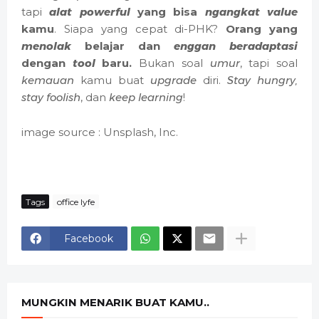
tapi
alat
powerful
yang bisa
ngangkat
value
kamu
. Siapa yang cepat di-PHK?
Orang yang
menolak
belajar dan
enggan
beradaptasi
dengan
tool
baru.
Bukan soal
umur
, tapi soal
kemauan
kamu buat
upgrade
diri.
Stay hungry,
stay foolish
, dan
keep learning
!
image source : Unsplash, Inc.
Tags
office lyfe
Facebook
MUNGKIN MENARIK BUAT KAMU..