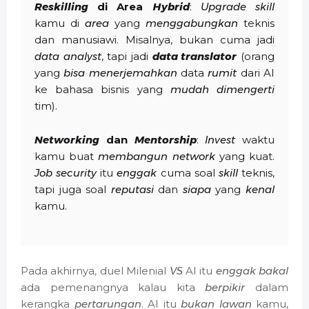
Reskilling
di Area
Hybrid
:
Upgrade
skill
kamu di
area
yang
menggabungkan
teknis
dan manusiawi. Misalnya, bukan cuma jadi
data analyst
, tapi jadi
data translator
(orang
yang
bisa
menerjemahkan
data
rumit
dari AI
ke bahasa bisnis yang
mudah
dimengerti
tim).
Networking
dan
Mentorship
:
Invest
waktu
kamu buat
membangun
network
yang kuat.
Job security
itu
enggak
cuma soal
skill
teknis,
tapi juga soal
reputasi
dan
siapa
yang
kenal
kamu.
Pada akhirnya, duel Milenial
VS
AI itu
enggak
bakal
ada pemenangnya kalau kita
berpikir
dalam
kerangka
pertarungan
. AI itu
bukan
lawan
kamu,