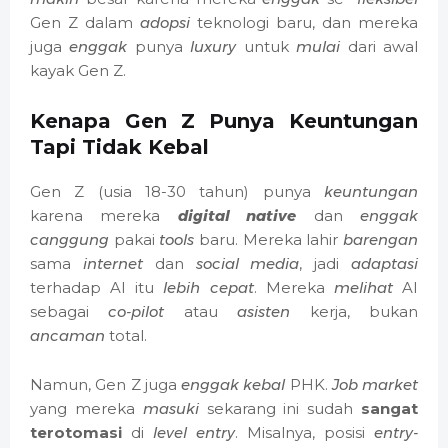
Gen Z dalam
adopsi
teknologi baru, dan mereka
juga
enggak
punya
luxury
untuk
mulai
dari awal
kayak Gen Z.
Kenapa Gen Z Punya Keuntungan
Tapi Tidak Kebal
Gen Z (usia 18-30 tahun) punya
keuntungan
karena mereka
digital native
dan
enggak
canggung
pakai
tools
baru. Mereka lahir
barengan
sama
internet
dan
social media
, jadi
adaptasi
terhadap AI itu
lebih cepat
. Mereka
melihat
AI
sebagai
co-pilot
atau
asisten
kerja, bukan
ancaman
total.
Namun, Gen Z juga
enggak
kebal
PHK.
Job market
yang mereka
masuki
sekarang ini sudah
sangat
terotomasi
di
level entry
. Misalnya, posisi
entry-