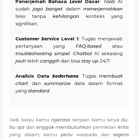
Penerjemah Bahasa
Level
Dasar
:
Tools
AI
sudah
jago banget
dalam
menerjemahkan
teks tanpa
kehilangan
konteks yang
signifikan.
Customer Service
Level 1
: Tugas menjawab
pertanyaan yang
FAQ-based
atau
troubleshooting
simpel
.
Chatbot
AI sekarang
jauh
lebih
canggih
dan bisa
stay up
24/7.
Analisis Data
Sederhana
: Tugas
membuat
chart
dan
summarize
data dalam format
yang
standard
.
Jadi, kalau kamu
ngerasa
kerjaan kamu isinya
itu-
itu aja
dan
enggak
membutuhkan
pemikiran
kritis
yang dalam, kamu
perlu
waspada dan
segera