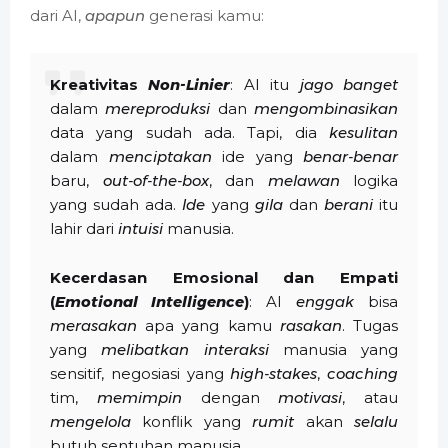
dari AI,
apapun
generasi kamu:
Kreativitas
Non-Linier
: AI itu
jago
banget
dalam
mereproduksi
dan
mengombinasikan
data yang sudah ada. Tapi, dia
kesulitan
dalam
menciptakan
ide yang
benar-benar
baru,
out-of-the-box
, dan
melawan
logika
yang sudah ada.
Ide
yang
gila
dan
berani
itu
lahir dari
intuisi
manusia.
Kecerdasan Emosional dan Empati
(
Emotional Intelligence
)
: AI
enggak
bisa
merasakan
apa yang kamu
rasakan
. Tugas
yang
melibatkan
interaksi
manusia yang
sensitif, negosiasi yang
high-stakes
,
coaching
tim,
memimpin
dengan
motivasi
, atau
mengelola
konflik yang
rumit
akan
selalu
butuh sentuhan manusia.