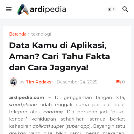
Beranda
teknologi
Data Kamu di Aplikasi,
Aman? Cari Tahu Fakta
dan Cara Jaganya!
by
Tim Redaksi
-
Desember 24, 2025
0
ardipedia.com –
Di genggaman tangan kita,
smartphone
udah enggak cuma jadi alat buat
telepon atau
chatting
. Dia berubah jadi "pusat
kendali" kehidupan sehari-hari, semua berkat
kehadiran
aplikasi super
(
super app
). Bayangin satu
aplikasi
yang bisa bikin kamu pesan makanan,