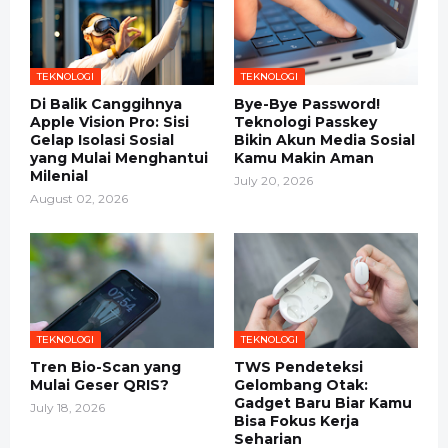
TEKNOLOGI
TEKNOLOGI
Di Balik Canggihnya
Bye-Bye Password!
Apple Vision Pro: Sisi
Teknologi Passkey
Gelap Isolasi Sosial
Bikin Akun Media Sosial
yang Mulai Menghantui
Kamu Makin Aman
Milenial
July 20, 2026
August 02, 2026
TEKNOLOGI
TEKNOLOGI
Tren Bio-Scan yang
TWS Pendeteksi
Mulai Geser QRIS?
Gelombang Otak:
Gadget Baru Biar Kamu
July 18, 2026
Bisa Fokus Kerja
Seharian