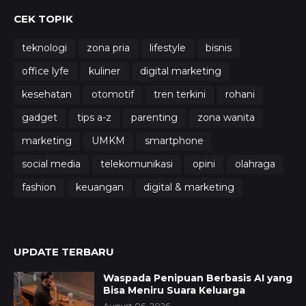
CEK TOPIK
teknologi
zona pria
lifestyle
bisnis
office lyfe
kuliner
digital marketing
kesehatan
otomotif
tren terkini
rohani
gadget
tips a-z
parenting
zona wanita
marketing
UMKM
smartphone
social media
telekomunikasi
opini
olahraga
fashion
keuangan
digital & marketing
UPDATE TERBARU
Waspada Penipuan Berbasis AI yang
Bisa Meniru Suara Keluarga
August 06, 2026