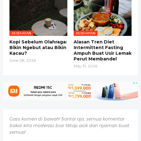
KESEHATAN
KESEHATAN
Kopi Sebelum Olahraga:
Alasan Tren Diet
Bikin Ngebut atau Bikin
Intermittent Fasting
Kacau?
Ampuh Buat Usir Lemak
Perut Membandel
June 08, 2026
May 31, 2026
Gass komen di bawah! Santai aja, semua komentar
bakal kita moderasi biar tetap asik dan nyaman buat
semua!