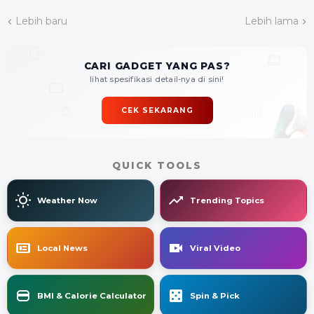
Lebih baru
Lebih lama
CARI GADGET YANG PAS?
lihat spesifikasi detail-nya di sini!
CEK SEKARANG
QUICK TOOLS
Weather Now
Trending Topics
Local News
Viral Video
BMI & Calorie Calculator
Spin & Pick