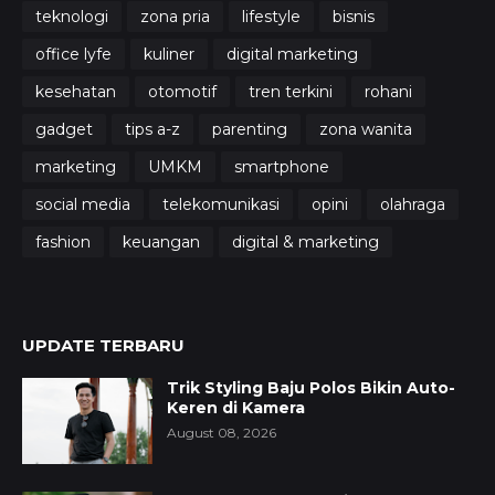
teknologi
zona pria
lifestyle
bisnis
office lyfe
kuliner
digital marketing
kesehatan
otomotif
tren terkini
rohani
gadget
tips a-z
parenting
zona wanita
marketing
UMKM
smartphone
social media
telekomunikasi
opini
olahraga
fashion
keuangan
digital & marketing
UPDATE TERBARU
Trik Styling Baju Polos Bikin Auto-
Keren di Kamera
August 08, 2026