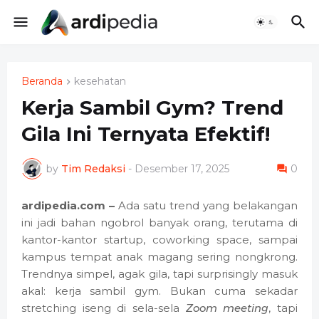
Beranda
kesehatan
Kerja Sambil Gym? Trend
Gila Ini Ternyata Efektif!
by
Tim Redaksi
-
Desember 17, 2025
0
ardipedia.com –
Ada satu trend yang belakangan
ini jadi bahan ngobrol banyak orang, terutama di
kantor-kantor startup, coworking space, sampai
kampus tempat anak magang sering nongkrong.
Trendnya simpel, agak gila, tapi surprisingly masuk
akal: kerja sambil gym. Bukan cuma sekadar
stretching iseng di sela-sela
Zoom meeting
, tapi