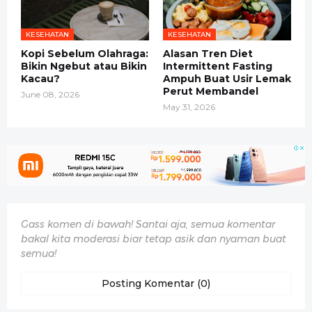
KESEHATAN
KESEHATAN
Kopi Sebelum Olahraga:
Alasan Tren Diet
Bikin Ngebut atau Bikin
Intermittent Fasting
Kacau?
Ampuh Buat Usir Lemak
Perut Membandel
June 08, 2026
May 31, 2026
Gass komen di bawah! Santai aja, semua komentar
bakal kita moderasi biar tetap asik dan nyaman buat
semua!
Posting Komentar (0)