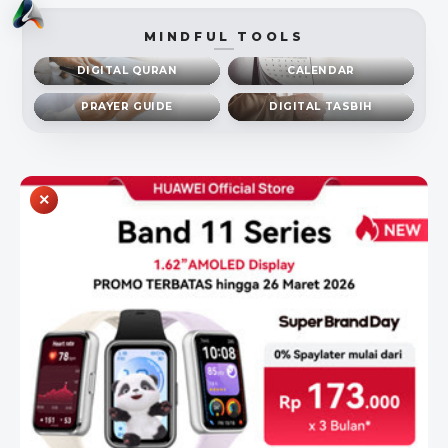
MINDFUL TOOLS
DIGITAL QURAN
CALENDAR
PRAYER GUIDE
DIGITAL TASBIH
×