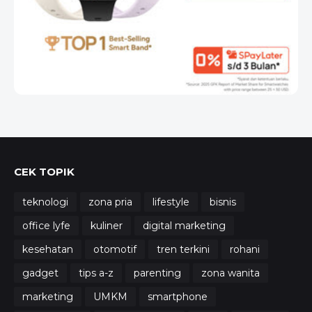
CEK TOPIK
teknologi
zona pria
lifestyle
bisnis
office lyfe
kuliner
digital marketing
kesehatan
otomotif
tren terkini
rohani
gadget
tips a-z
parenting
zona wanita
marketing
UMKM
smartphone