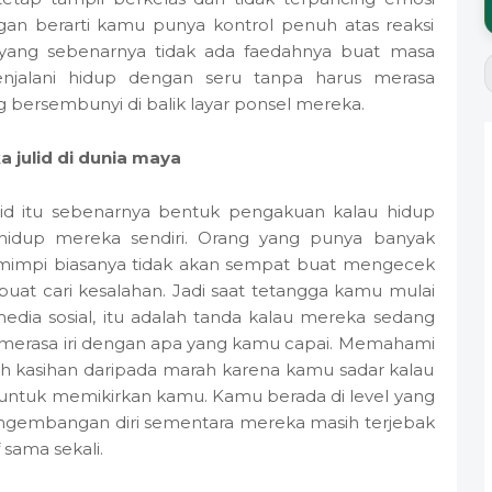
gan berarti kamu punya kontrol penuh atas reaksi
yang sebenarnya tidak ada faedahnya buat masa
jalani hidup dengan seru tanpa harus merasa
 bersembunyi di balik layar ponsel mereka.
 julid di dunia maya
ulid itu sebenarnya bentuk pengakuan kalau hidup
hidup mereka sendiri. Orang yang punya banyak
r mimpi biasanya tidak akan sempat buat mengecek
uat cari kesalahan. Jadi saat tetangga kamu mulai
edia sosial, itu adalah tanda kalau mereka sedang
 merasa iri dengan apa yang kamu capai. Memahami
ebih kasihan daripada marah karena kamu sadar kalau
 untuk memikirkan kamu. Kamu berada di level yang
gembangan diri sementara mereka masih terjebak
 sama sekali.