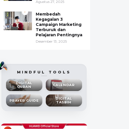
Agustus 27, 2025
Membedah
Kegagalan 3
Campaign Marketing
Terburuk dan
Pelajaran Pentingnya
Desember 13, 2025
MINDFUL TOOLS
DIGITAL
CALENDAR
QURAN
DIGITAL
PRAYER GUIDE
TASBIH