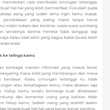
t memikirkan cara membalas omongan tetangga,
u buat hal-hal yang lebih bermanfaat. Fokuslah pada
 bahasa asing yang sudah lama ingin kamu kuasai.
k pembalasan yang paling manis tanpa harus
mu makin sukses dan bersinar, suara-suara sumbang
an sendirinya karena mereka tidak sanggup lagi
aya kalau hasil akhir yang bagus bakal bicara lebih
edia sosial.
k ke telinga kamu
gan berbagai macam informasi yang masuk lewat
sa menyaring mana kritik yang membangun dan mana
k berdasar. Kalau omongan tetangga itu tidak
ungan atau kebahagiaan kamu, maka abaikan saja
am. Hidup kamu terlalu berharga buat dihabiskan
mbunyi dari komentar orang yang bahkan tidak
m hidup kamu. Jadilah orang yang selektif dalam
ap terjaga buat hal-hal yang benar-benar penting.