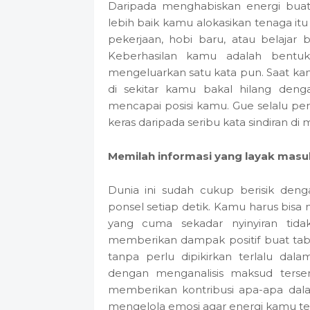
Daripada menghabiskan energi bua
lebih baik kamu alokasikan tenaga it
pekerjaan, hobi baru, atau belajar
Keberhasilan kamu adalah bentu
mengeluarkan satu kata pun. Saat ka
di sekitar kamu bakal hilang deng
mencapai posisi kamu. Gue selalu perc
keras daripada seribu kata sindiran di m
Memilah informasi yang layak masu
Dunia ini sudah cukup berisik den
ponsel setiap detik. Kamu harus bi
yang cuma sekadar nyinyiran tida
memberikan dampak positif buat tab
tanpa perlu dipikirkan terlalu dal
dengan menganalisis maksud terse
memberikan kontribusi apa-apa dala
mengelola emosi agar energi kamu tet