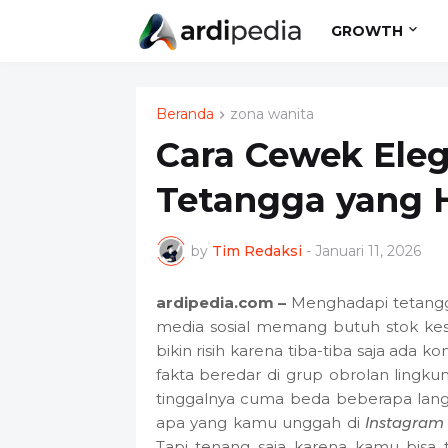
GROWTH
Beranda
zona wanita
Cara Cewek Ele
Tetangga yang H
by
Tim Redaksi
-
Januari 11, 2026
ardipedia.com –
Menghadapi tetangg
media sosial memang butuh stok kesab
bikin risih karena tiba-tiba saja ada k
fakta beredar di grup obrolan lingk
tinggalnya cuma beda beberapa lang
apa yang kamu unggah di
Instagram 
Tapi tenang saja karena kamu bisa 