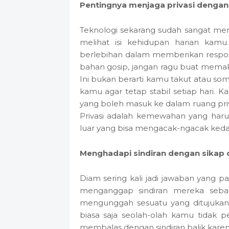
Pentingnya menjaga privasi dengan f
Teknologi sekarang sudah sangat me
melihat isi kehidupan harian kam
berlebihan dalam memberikan respon
bahan gosip, jangan ragu buat memak
Ini bukan berarti kamu takut atau so
kamu agar tetap stabil setiap hari.
yang boleh masuk ke dalam ruang priva
Privasi adalah kemewahan yang haru
luar yang bisa mengacak-ngacak ked
Menghadapi sindiran dengan sikap
Diam sering kali jadi jawaban yang 
menganggap sindiran mereka sebag
mengunggah sesuatu yang ditujukan 
biasa saja seolah-olah kamu tidak 
membalas dengan sindiran balik karen