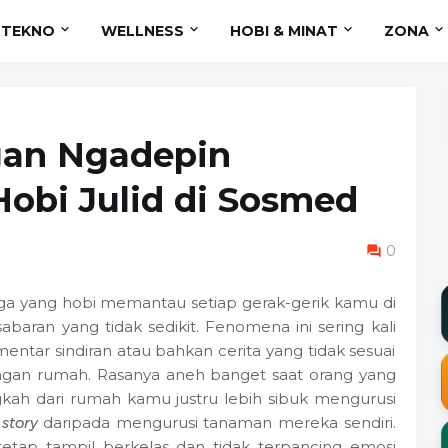
TEKNO
WELLNESS
HOBI & MINAT
ZONA
gan Ngadepin
obi Julid di Sosmed
0
a yang hobi memantau setiap gerak-gerik kamu di
aran yang tidak sedikit. Fenomena ini sering kali
omentar sindiran atau bahkan cerita yang tidak sesuai
ungan rumah. Rasanya aneh banget saat orang yang
kah dari rumah kamu justru lebih sibuk mengurusi
story
daripada mengurusi tanaman mereka sendiri.
tetap tampil berkelas dan tidak terpancing emosi