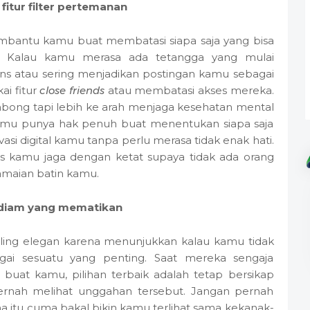
itur filter pertemanan
mbantu kamu buat membatasi siapa saja yang bisa
u. Kalau kamu merasa ada tetangga yang mulai
s atau sering menjadikan postingan kamu sebagai
ai fitur
close friends
atau membatasi akses mereka.
mbong tapi lebih ke arah menjaga kesehatan mental
 Kamu punya hak penuh buat menentukan siapa saja
si digital kamu tanpa perlu merasa tidak enak hati.
s kamu jaga dengan ketat supaya tidak ada orang
amaian batin kamu.
 diam yang mematikan
paling elegan karena menunjukkan kalau kamu tidak
ai sesuatu yang penting. Saat mereka sengaja
buat kamu, pilihan terbaik adalah tetap bersikap
pernah melihat unggahan tersebut. Jangan pernah
a itu cuma bakal bikin kamu terlihat sama kekanak-