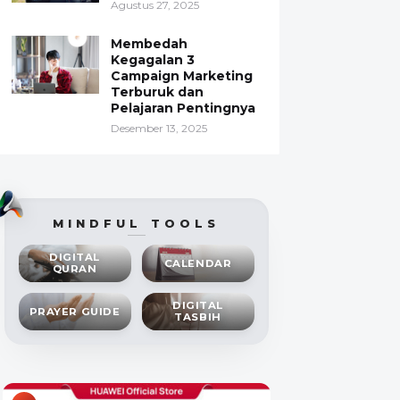
Agustus 27, 2025
Membedah
Kegagalan 3
Campaign Marketing
Terburuk dan
Pelajaran Pentingnya
Desember 13, 2025
MINDFUL TOOLS
DIGITAL
CALENDAR
QURAN
DIGITAL
PRAYER GUIDE
TASBIH