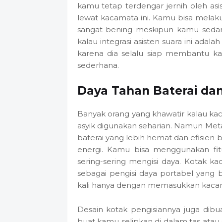
kamu tetap terdengar jernih oleh a
lewat kacamata ini. Kamu bisa melak
sangat bening meskipun kamu sedang
kalau integrasi asisten suara ini adal
karena dia selalu siap membantu ka
sederhana.
Daya Tahan Baterai dan
Banyak orang yang khawatir kalau kac
asyik digunakan seharian. Namun Meta
baterai yang lebih hemat dan efisie
energi. Kamu bisa menggunakan fitu
sering-sering mengisi daya. Kotak k
sebagai pengisi daya portabel yang
kali hanya dengan memasukkan kaca
Desain kotak pengisiannya juga dib
buat kamu selipkan di dalam tas atau