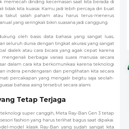
uk memecah dinding kecemasan saat kita berada di
tidak kita kuasai. Kamu jadi lebih percaya diri buat
npa takut salah paham atau harus terus-menerus
al yang seringkali bikin suasana jadi canggung.
ukung oleh basis data bahasa yang sangat luas,
 seluruh dunia dengan tingkat akurasi yang sangat
soal dialek atau cara bicara yang agak cepat karena
 mengenali berbagai variasi suara manusia secara
sar dalam cara kita berkomunikasi karena teknologi
n indera pendengaran dan penglihatan kita secara
ati percakapan yang mengalir begitu saja seolah-
ai bahasa asing tersebut secara alami.
yang Tetap Terjaga
eknologi super canggih, Meta Ray-Ban Gen 3 tetap
sesori fashion yang harus terlihat bagus saat dipakai.
l-model klasik Ray-Ban yang sudah sangat kita