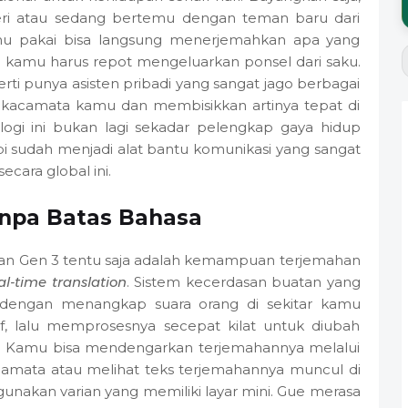
geri atau sedang bertemu dengan teman baru dari
amu pakai bisa langsung menerjemahkan apa yang
a kamu harus repot mengeluarkan ponsel dari saku.
rti punya asisten pribadi yang sangat jago berbagai
kacamata kamu dan membisikkan artinya tepat di
gi ini bukan lagi sekadar pelengkap gaya hidup
api sudah menjadi alat bantu komunikasi yang sangat
ecara global ini.
anpa Batas Bahasa
-Ban Gen 3 tentu saja adalah kemampuan terjemahan
al-time translation
. Sistem kecerdasan buatan yang
 dengan menangkap suara orang di sekitar kamu
if, lalu memprosesnya secepat kilat untuk diubah
. Kamu bisa mendengarkan terjemahannya melalui
camata atau melihat teks terjemahannya muncul di
nakan varian yang memiliki layar mini. Gue merasa