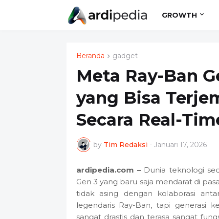
GROWTH
Beranda
gadget
Meta Ray-Ban Ge
yang Bisa Terj
Secara Real-Tim
by
Tim Redaksi
-
Januari 17, 2026
ardipedia.com –
Dunia teknologi se
Gen 3 yang baru saja mendarat di pas
tidak asing dengan kolaborasi ant
legendaris Ray-Ban, tapi generasi
sangat drastis dan terasa sangat fung