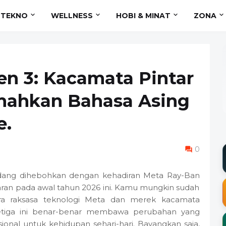
TEKNO
WELLNESS
HOBI & MINAT
ZONA
n 3: Kacamata Pintar
emahkan Bahasa Asing
e.
0
dang dihebohkan dengan kehadiran Meta Ray-Ban
aran pada awal tahun 2026 ini. Kamu mungkin sudah
ara raksasa teknologi Meta dan merek kacamata
 ketiga ini benar-benar membawa perubahan yang
sional untuk kehidupan sehari-hari. Bayangkan saja,