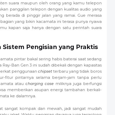
sisten suara maupun oleh orang yang kamu telepon
ukan panggilan telepon dengan kualitas audio yang
 berada di pinggir jalan yang ramai. Gue merasa
ah bagian yang bikin kacamata ini terasa punya nyawa
mu kapan saja hanya dengan satu perintah suara
 Sistem Pengisian yang Praktis
amata pintar bakal sering habis baterai saat sedang
 Ray-Ban Gen 3 ini sudah dibekali dengan kapasitas
n berkat penggunaan
chipset
terbaru yang tidak boros
r-fitur pintarnya selama berjam-jam tanpa perlu
acamata atau
charging case
miliknya juga berfungsi
 bisa memberikan asupan energi tambahan berkali-
mata ke dalamnya.
uat sangat kompak dan mewah, jadi sangat mudah
 saku jaket. Waktu pengisian dayanya juga tergolong