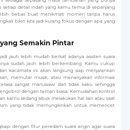
ini sebagai sepasang mata tambahan yang punya
setiap detail indah yang kamu temui di sepanjang
 lebih bebas buat menikmati momen tanpa harus
ringkali bikin kita jadi kurang fokus dengan apa yang
a yang Semakin Pintar
jadi jauh lebih mudah berkat adanya asisten suara
nya sudah jauh lebih berkembang. Kamu cukup
an kacamata ini akan langsung siap menjalankan
san, memutar musik, atau menanyakan informasi
terasa sangat manusiawi dan tidak kaku sehingga
engobrol dengan teman biasa. Kemudahan kontrol
angan kamu sedang sibuk melakukan hal lain atau saat
mum yang tidak memungkinkan untuk memencet
gkapi dengan fitur peredam suara angin agar suara