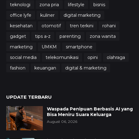
teknologi
zona pria
lifestyle
bisnis
office lyfe
kuliner
digital marketing
kesehatan
otomotif
tren terkini
rohani
gadget
tips a-z
parenting
zona wanita
marketing
UMKM
smartphone
social media
telekomunikasi
opini
olahraga
fashion
keuangan
digital & marketing
UPDATE TERBARU
Waspada Penipuan Berbasis AI yang
Bisa Meniru Suara Keluarga
August 06, 2026