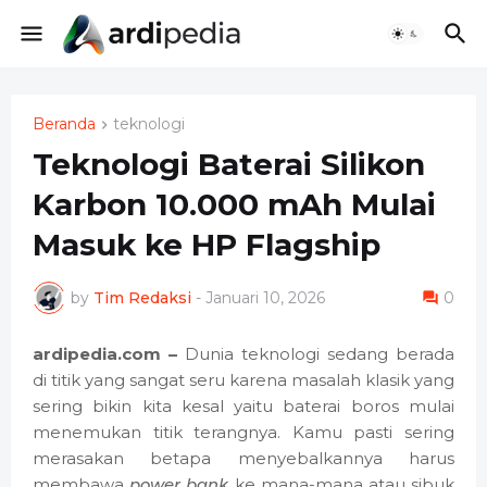
Beranda
teknologi
Teknologi Baterai Silikon
Karbon 10.000 mAh Mulai
Masuk ke HP Flagship
by
Tim Redaksi
-
Januari 10, 2026
0
ardipedia.com –
Dunia teknologi sedang berada
di titik yang sangat seru karena masalah klasik yang
sering bikin kita kesal yaitu baterai boros mulai
menemukan titik terangnya. Kamu pasti sering
merasakan betapa menyebalkannya harus
membawa
power bank
ke mana-mana atau sibuk