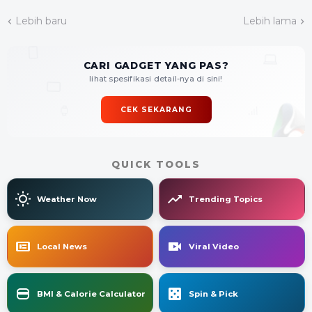
Lebih baru
Lebih lama
CARI GADGET YANG PAS?
lihat spesifikasi detail-nya di sini!
CEK SEKARANG
QUICK TOOLS
Weather Now
Trending Topics
Local News
Viral Video
BMI & Calorie Calculator
Spin & Pick