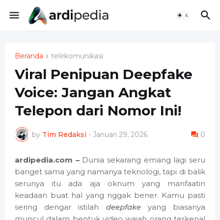
Beranda
telekomunikasi
Viral Penipuan Deepfake
Voice: Jangan Angkat
Telepon dari Nomor Ini!
by
Tim Redaksi
-
Januari 29, 2026
0
ardipedia.com –
Dunia sekarang emang lagi seru
banget sama yang namanya teknologi, tapi di balik
serunya itu ada aja oknum yang manfaatin
keadaan buat hal yang nggak bener. Kamu pasti
sering dengar istilah
deepfake
yang biasanya
muncul dalam bentuk video wajah orang terkenal