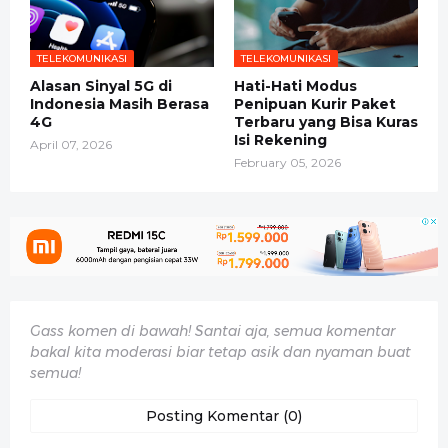
TELEKOMUNIKASI
TELEKOMUNIKASI
Alasan Sinyal 5G di
Hati-Hati Modus
Indonesia Masih Berasa
Penipuan Kurir Paket
4G
Terbaru yang Bisa Kuras
Isi Rekening
April 07, 2026
February 05, 2026
Gass komen di bawah! Santai aja, semua komentar
bakal kita moderasi biar tetap asik dan nyaman buat
semua!
Posting Komentar (0)