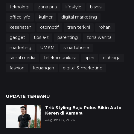
teknologi
zona pria
lifestyle
bisnis
office lyfe
kuliner
digital marketing
kesehatan
otomotif
tren terkini
rohani
gadget
tips a-z
parenting
zona wanita
marketing
UMKM
smartphone
social media
telekomunikasi
opini
olahraga
fashion
keuangan
digital & marketing
UPDATE TERBARU
Trik Styling Baju Polos Bikin Auto-
Keren di Kamera
August 08, 2026