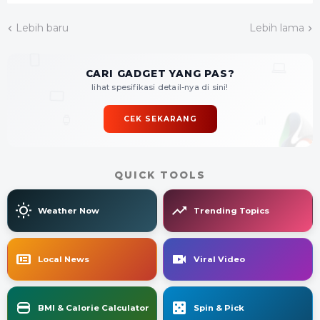
Lebih baru
Lebih lama
CARI GADGET YANG PAS?
lihat spesifikasi detail-nya di sini!
CEK SEKARANG
QUICK TOOLS
Weather Now
Trending Topics
Local News
Viral Video
BMI & Calorie Calculator
Spin & Pick