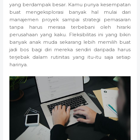
yang berdampak besar. Kamu punya kesempatan
buat mengeksplorasi banyak hal mulai dari
manajemen proyek sampai strategi pemasaran
tanpa harus merasa terbebani oleh hirarki
perusahaan yang kaku. Fleksibilitas ini yang bikin
banyak anak muda sekarang lebih memilih buat
jadi bos bagi diri mereka sendiri daripada harus
terjebak dalam rutinitas yang itu-itu saja setiap
harinya.