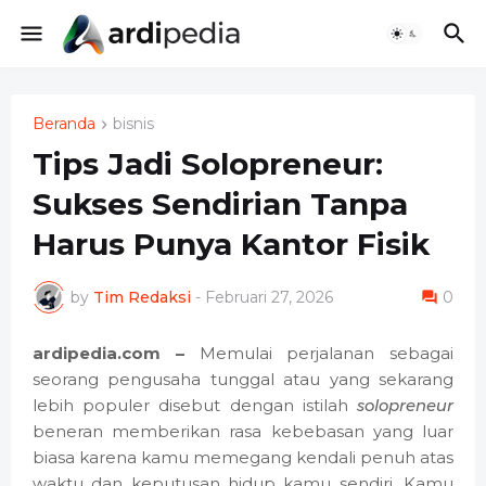
Beranda
bisnis
Tips Jadi Solopreneur:
Sukses Sendirian Tanpa
Harus Punya Kantor Fisik
by
Tim Redaksi
-
Februari 27, 2026
0
ardipedia.com –
Memulai perjalanan sebagai
seorang pengusaha tunggal atau yang sekarang
lebih populer disebut dengan istilah
solopreneur
beneran memberikan rasa kebebasan yang luar
biasa karena kamu memegang kendali penuh atas
waktu dan keputusan hidup kamu sendiri. Kamu