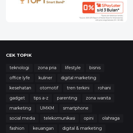
CEK TOPIK
teknologi
zona pria
lifestyle
bisnis
office lyfe
kuliner
digital marketing
kesehatan
otomotif
tren terkini
rohani
gadget
tips a-z
parenting
zona wanita
marketing
UMKM
smartphone
social media
telekomunikasi
opini
olahraga
fashion
keuangan
digital & marketing