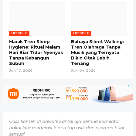
LIFESTYLE
LIFESTYLE
Marak Tren Sleep
Bahaya Silent Walking:
Hygiene: Ritual Malam
Tren Olahraga Tanpa
Hari Biar Tidur Nyenyak
Musik yang Ternyata
Tanpa Kebangun
Bikin Otak Lebih
Subuh
Tenang
July 10, 2026
July 04, 2026
Gass komen di bawah! Santai aja, semua komentar
bakal kita moderasi biar tetap asik dan nyaman buat
semua!