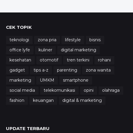
CEK TOPIK
teknologi
zona pria
lifestyle
bisnis
office lyfe
kuliner
digital marketing
kesehatan
otomotif
tren terkini
rohani
gadget
tips a-z
parenting
zona wanita
marketing
UMKM
smartphone
social media
telekomunikasi
opini
olahraga
fashion
keuangan
digital & marketing
UPDATE TERBARU