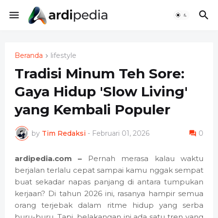
Beranda
lifestyle
Tradisi Minum Teh Sore:
Gaya Hidup 'Slow Living'
yang Kembali Populer
by
Tim Redaksi
-
Februari 01, 2026
0
ardipedia.com –
Pernah merasa kalau waktu
berjalan terlalu cepat sampai kamu nggak sempat
buat sekadar napas panjang di antara tumpukan
kerjaan? Di tahun 2026 ini, rasanya hampir semua
orang terjebak dalam ritme hidup yang serba
buru-buru. Tapi, belakangan ini ada satu tren yang