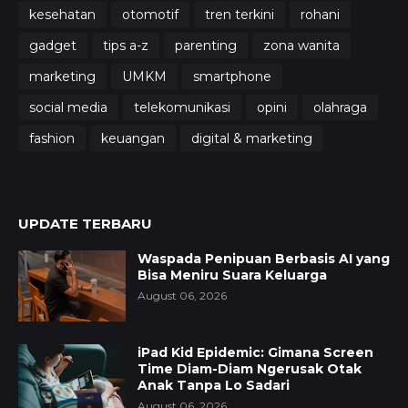
kesehatan
otomotif
tren terkini
rohani
gadget
tips a-z
parenting
zona wanita
marketing
UMKM
smartphone
social media
telekomunikasi
opini
olahraga
fashion
keuangan
digital & marketing
UPDATE TERBARU
Waspada Penipuan Berbasis AI yang
Bisa Meniru Suara Keluarga
August 06, 2026
iPad Kid Epidemic: Gimana Screen
Time Diam-Diam Ngerusak Otak
Anak Tanpa Lo Sadari
August 06, 2026