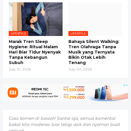
LIFESTYLE
LIFESTYLE
Marak Tren Sleep
Bahaya Silent Walking:
Hygiene: Ritual Malam
Tren Olahraga Tanpa
Hari Biar Tidur Nyenyak
Musik yang Ternyata
Tanpa Kebangun
Bikin Otak Lebih
Subuh
Tenang
July 10, 2026
July 04, 2026
Gass komen di bawah! Santai aja, semua komentar
bakal kita moderasi biar tetap asik dan nyaman buat
semua!