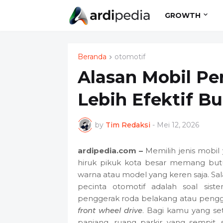
GROWTH
Beranda
otomotif
Alasan Mobil P
Lebih Efektif B
by
Tim Redaksi
-
Mei 12, 2026
ardipedia.com –
Memilih jenis mobil
hiruk pikuk kota besar memang bu
warna atau model yang keren saja. Sa
pecinta otomotif adalah soal sis
penggerak roda belakang atau pengge
front wheel drive
. Bagi kamu yang s
panjang, ruang parkir yang sempit,