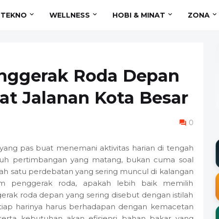
TEKNO
WELLNESS
HOBI & MINAT
ZONA
enggerak Roda Depan
uat Jalanan Kota Besar
0
 yang pas buat menemani aktivitas harian di tengah
tuh pertimbangan yang matang, bukan cuma soal
lah satu perdebatan yang sering muncul di kalangan
tem penggerak roda, apakah lebih baik memilih
rak roda depan yang sering disebut dengan istilah
etiap harinya harus berhadapan dengan kemacetan
 serta kebutuhan akan efisiensi bahan bakar yang