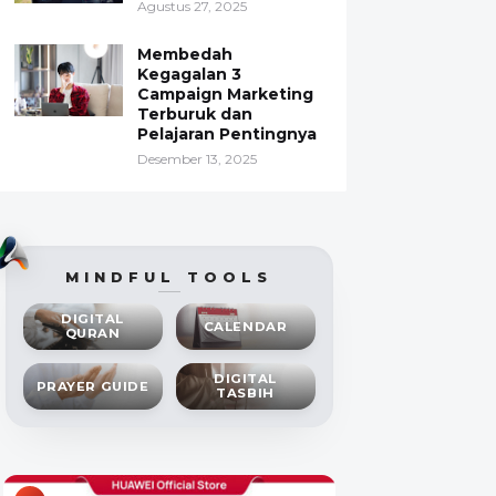
Agustus 27, 2025
Membedah
Kegagalan 3
Campaign Marketing
Terburuk dan
Pelajaran Pentingnya
Desember 13, 2025
MINDFUL TOOLS
DIGITAL
CALENDAR
QURAN
DIGITAL
PRAYER GUIDE
TASBIH