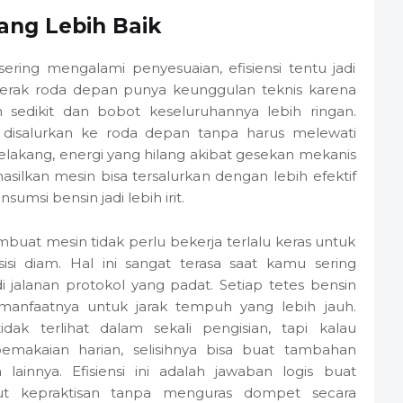
yang Lebih Baik
ring mengalami penyesuaian, efisiensi tentu jadi
nggerak roda depan punya keunggulan teknis karena
sedikit dan bobot keseluruhannya lebih ringan.
 disalurkan ke roda depan tanpa harus melewati
lakang, energi yang hilang akibat gesekan mekanis
hasilkan mesin bisa tersalurkan dengan lebih efektif
umsi bensin jadi lebih irit.
uat mesin tidak perlu bekerja terlalu keras untuk
si diam. Hal ini sangat terasa saat kamu sering
i jalanan protokol yang padat. Setiap tetes bensin
manfaatnya untuk jarak tempuh yang lebih jauh.
idak terlihat dalam sekali pengisian, tapi kalau
emakaian harian, selisihnya bisa buat tambahan
innya. Efisiensi ini adalah jawaban logis buat
ut kepraktisan tanpa menguras dompet secara