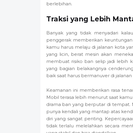
berlebihan.
Traksi yang Lebih Manta
Banyak yang tidak menyadari kala
penggerak memberikan keuntungan be
kamu harus melaju di jalanan kota ya
yang licin, berat mesin akan meneka
membuat risiko ban selip jadi lebih
yang bagian belakangnya cenderung 
baik saat harus bermanuver di jalanan 
Keamanan ini memberikan rasa tenan
Mobil terasa lebih menurut saat kamu
drama ban yang berputar di tempat. M
punya kendali yang mantap atas kenda
diri yang sangat penting. Kepercayaan 
tidak terlalu melelahkan secara me
yang stabil dan bisa diandalkan.