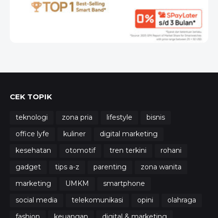
CEK TOPIK
teknologi
zona pria
lifestyle
bisnis
office lyfe
kuliner
digital marketing
kesehatan
otomotif
tren terkini
rohani
gadget
tips a-z
parenting
zona wanita
marketing
UMKM
smartphone
social media
telekomunikasi
opini
olahraga
fashion
keuangan
digital & marketing