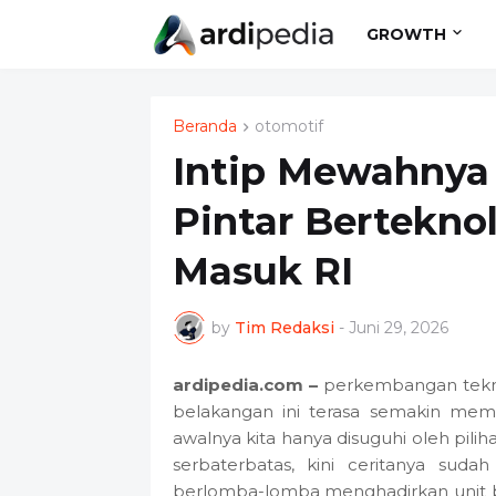
GROWTH
Beranda
otomotif
Intip Mewahnya 
Pintar Berteknol
Masuk RI
by
Tim Redaksi
-
Juni 29, 2026
ardipedia.com –
perkembangan teknol
belakangan ini terasa semakin mema
awalnya kita hanya disuguhi oleh pilih
serbaterbatas, kini ceritanya suda
berlomba-lomba menghadirkan unit 