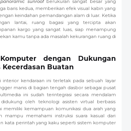
n
panoramic sunroof
berukuran sangat besar yang
a baris kedua, memberikan efek visual kabin yang
 dengan keindahan pemandangan alam di luar. Ketika
engan lantai, ruang bagasi yang tercipta akan
impanan kargo yang sangat luas, siap menampung
 pekan kamu tanpa ada masalah kekurangan ruang di
 Komputer dengan Dukungan
is Kecerdasan Buatan
 interior kendaraan ini terletak pada sebuah layar
ngger manis di bagian tengah dasbor sebagai pusat
multimedia ini sudah terintegrasi secara mendalam
didukung oleh teknologi asisten virtual berbasis
ini memiliki kemampuan komunikasi dua arah yang
dan mampu memahami instruksi suara kasual dari
kata perintah yang kaku seperti sistem komputer