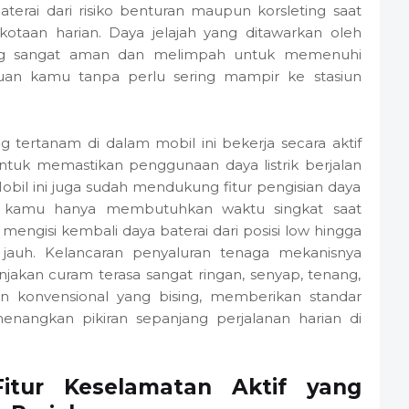
baterai dari risiko benturan maupun korsleting saat
kotaan harian. Daya jelajah yang ditawarkan oleh
golong sangat aman dan melimpah untuk memenuhi
uan kamu tanpa perlu sering mampir ke stasiun
 tertanam di dalam mobil ini bekerja secara aktif
uk memastikan penggunaan daya listrik berjalan
Mobil ini juga sudah mendukung fitur pengisian daya
 kamu hanya membutuhkan waktu singkat saat
uk mengisi kembali daya baterai dari posisi low hingga
 jauh. Kelancaran penyaluran tenaga mekanisnya
akan curam terasa sangat ringan, senyap, tenang,
n konvensional yang bising, memberikan standar
angkan pikiran sepanjang perjalanan harian di
Fitur Keselamatan Aktif yang