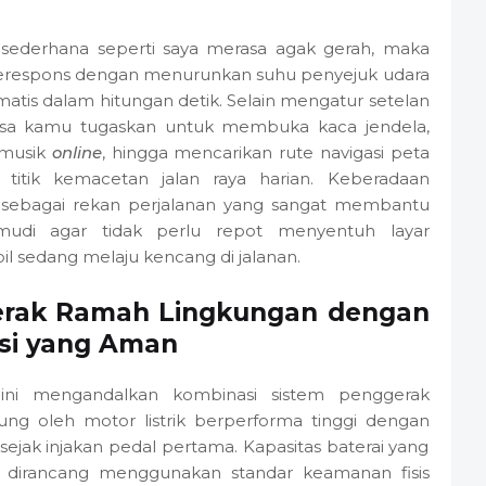
ederhana seperti saya merasa agak gerah, maka
erespons dengan menurunkan suhu penyejuk udara
matis dalam hitungan detik. Selain mengatur setelan
ga bisa kamu tugaskan untuk membuka kaca jendela,
i musik
online
, hingga mencarikan rute navigasi peta
 titik kemacetan jalan raya harian. Keberadaan
dak sebagai rekan perjalanan yang sangat membantu
mudi agar tidak perlu repot menyentuh layar
l sedang melaju kencang di jalanan.
gerak Ramah Lingkungan dengan
si yang Aman
 ini mengandalkan kombinasi sistem penggerak
ung oleh motor listrik berperforma tinggi dengan
sejak injakan pedal pertama. Kapasitas baterai yang
n dirancang menggunakan standar keamanan fisis