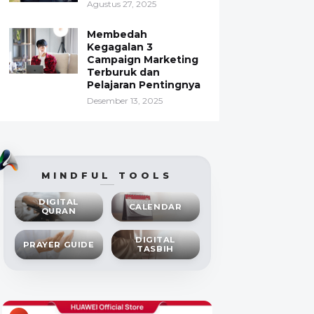
Agustus 27, 2025
Membedah
Kegagalan 3
Campaign Marketing
Terburuk dan
Pelajaran Pentingnya
Desember 13, 2025
MINDFUL TOOLS
DIGITAL
CALENDAR
QURAN
DIGITAL
PRAYER GUIDE
TASBIH