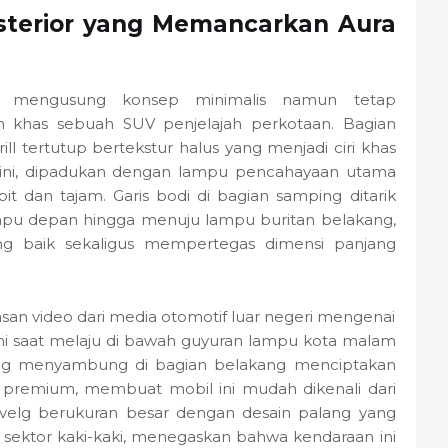
terior yang Memancarkan Aura
ini mengusung konsep minimalis namun tetap
h khas sebuah SUV penjelajah perkotaan. Bagian
ll tertutup bertekstur halus yang menjadi ciri khas
ini, dipadukan dengan lampu pencahayaan utama
t dan tajam. Garis bodi di bagian samping ditarik
ampu depan hingga menuju lampu buritan belakang,
g baik sekaligus mempertegas dimensi panjang
n video dari media otomotif luar negeri mengenai
ini saat melaju di bawah guyuran lampu kota malam
yang menyambung di bagian belakang menciptakan
n premium, membuat mobil ini mudah dikenali dari
n velg berukuran besar dengan desain palang yang
ktor kaki-kaki, menegaskan bahwa kendaraan ini