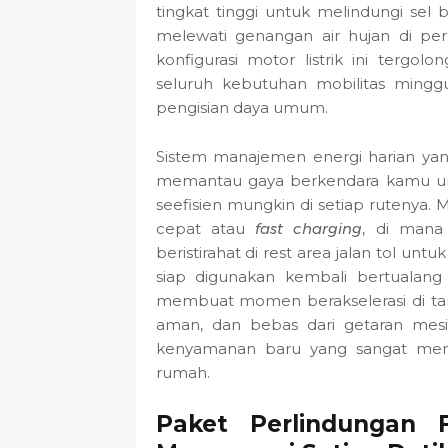
tingkat tinggi untuk melindungi sel 
melewati genangan air hujan di per
konfigurasi motor listrik ini ter
seluruh kebutuhan mobilitas mingg
pengisian daya umum.
Sistem manajemen energi harian yang
memantau gaya berkendara kamu unt
seefisien mungkin di setiap rutenya. 
cepat atau
fast charging
, di mana
beristirahat di rest area jalan tol unt
siap digunakan kembali bertualang
membuat momen berakselerasi di tanj
aman, dan bebas dari getaran mesi
kenyamanan baru yang sangat menen
rumah.
Paket Perlindungan 