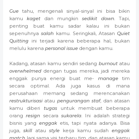
Gue
tahu, mengenali sinyal-sinyal ini bisa bikin
kamu
kaget
dan mungkin
sedikit down
. Tapi,
penting buat kamu sadar kalau ini bukan
sepenuhnya
salah
kamu. Seringkali, Atasan
Quiet
Quitting
ini terjadi karena beberapa hal, bukan
melulu karena
personal issue
dengan kamu.
Kadang, atasan kamu sendiri sedang
burnout
atau
overwhelmed
dengan tugas mereka, jadi mereka
enggak punya energi buat me-
manage
tim
secara optimal. Ada juga kasus di mana
perusahaan memang sedang merencanakan
restrukturisasi
atau
pengurangan staf
, dan atasan
kamu diberi
tugas
untuk membuat beberapa
orang
resign
secara
sukarela
. Ini adalah strategi
bisnis yang
enggak
etis, tapi nyata adanya. Bisa
juga,
skill
atau
style
kerja kamu sudah
enggak
match
lagi sama visi terbaru tim, dan atasan kamu