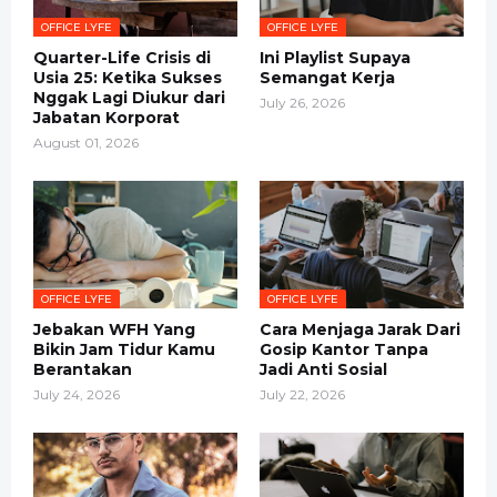
OFFICE LYFE
OFFICE LYFE
Quarter-Life Crisis di
Ini Playlist Supaya
Usia 25: Ketika Sukses
Semangat Kerja
Nggak Lagi Diukur dari
July 26, 2026
Jabatan Korporat
August 01, 2026
OFFICE LYFE
OFFICE LYFE
Jebakan WFH Yang
Cara Menjaga Jarak Dari
Bikin Jam Tidur Kamu
Gosip Kantor Tanpa
Berantakan
Jadi Anti Sosial
July 24, 2026
July 22, 2026