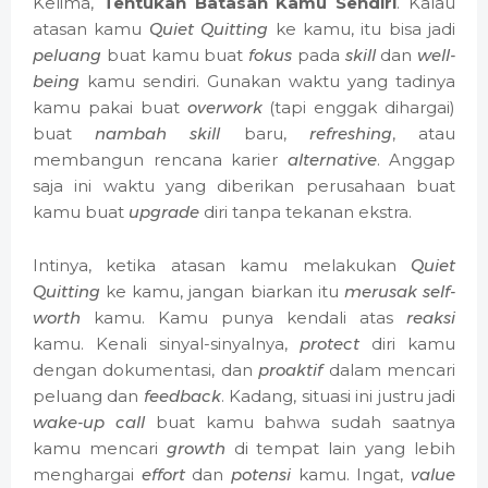
Kelima,
Tentukan Batasan Kamu Sendiri
. Kalau
atasan kamu
Quiet Quitting
ke kamu, itu bisa jadi
peluang
buat kamu buat
fokus
pada
skill
dan
well-
being
kamu sendiri. Gunakan waktu yang tadinya
kamu pakai buat
overwork
(tapi enggak dihargai)
buat
nambah skill
baru,
refreshing
, atau
membangun rencana karier
alternative
. Anggap
saja ini waktu yang diberikan perusahaan buat
kamu buat
upgrade
diri tanpa tekanan ekstra.
Intinya, ketika atasan kamu melakukan
Quiet
Quitting
ke kamu, jangan biarkan itu
merusak
self-
worth
kamu. Kamu punya kendali atas
reaksi
kamu. Kenali sinyal-sinyalnya,
protect
diri kamu
dengan dokumentasi, dan
proaktif
dalam mencari
peluang dan
feedback
. Kadang, situasi ini justru jadi
wake-up call
buat kamu bahwa sudah saatnya
kamu mencari
growth
di tempat lain yang lebih
menghargai
effort
dan
potensi
kamu. Ingat,
value