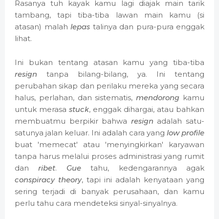
Rasanya tuh kayak kamu lagi diajak main tarik
tambang, tapi tiba-tiba lawan main kamu (si
atasan) malah
lepas
talinya dan pura-pura enggak
lihat.
Ini bukan tentang atasan kamu yang tiba-tiba
resign
tanpa bilang-bilang, ya. Ini tentang
perubahan sikap dan perilaku mereka yang secara
halus, perlahan, dan sistematis,
mendorong
kamu
untuk merasa
stuck
, enggak dihargai, atau bahkan
membuatmu berpikir bahwa
resign
adalah satu-
satunya jalan keluar. Ini adalah cara yang
low profile
buat 'memecat' atau 'menyingkirkan' karyawan
tanpa harus melalui proses administrasi yang rumit
dan
ribet
.
Gue
tahu, kedengarannya agak
conspiracy theory
, tapi ini adalah kenyataan yang
sering terjadi di banyak perusahaan, dan kamu
perlu tahu cara mendeteksi sinyal-sinyalnya.