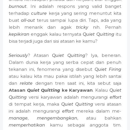
burnout
. Ini adalah respons yang valid banget
terhadap
culture
kerja yang sering menuntut kita
buat
all-out
terus sampai lupa diri. Tapi, ada yang
lebih menarik dan agak
tricky
nih. Pernah
kepikiran
enggak kalau ternyata
Quiet Quitting
itu
bisa terjadi juga dari sisi atasan ke kamu?
Seriously
? Atasan
Quiet Quitting
? Iya, beneran.
Dalam dunia kerja yang serba cepat dan penuh
tekanan ini, fenomena yang disebut
Quiet Firing
atau kalau kita mau pakai istilah yang lebih santai
dan
relate
dengan tren saat ini, kita sebut saja
Atasan
Quiet Quitting
ke Karyawan
. Kalau
Quiet
Quitting
versi karyawan adalah mengurangi
effort
di tempat kerja, maka
Quiet Quitting
versi atasan
ini adalah mengurangi
effort
mereka dalam me-
manage
,
mengembangkan
, atau bahkan
memperhatikan
kamu sebagai anggota tim.