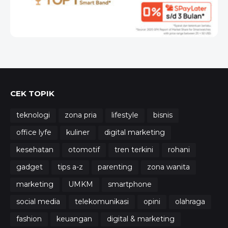
CEK TOPIK
teknologi
zona pria
lifestyle
bisnis
office lyfe
kuliner
digital marketing
kesehatan
otomotif
tren terkini
rohani
gadget
tips a-z
parenting
zona wanita
marketing
UMKM
smartphone
social media
telekomunikasi
opini
olahraga
fashion
keuangan
digital & marketing