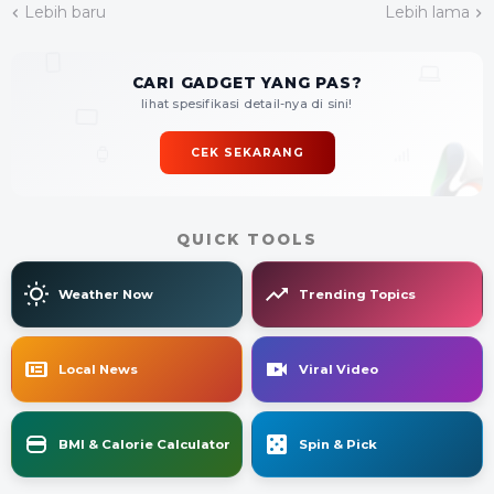
Lebih baru
Lebih lama
CARI GADGET YANG PAS?
lihat spesifikasi detail-nya di sini!
CEK SEKARANG
QUICK TOOLS
Weather Now
Trending Topics
Local News
Viral Video
BMI & Calorie Calculator
Spin & Pick