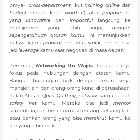
proyek
cross-department
, ikut
training online
dari
budget
pribadi (kalau
worth it
), atau
propose
ide
yang
innovative
dan
impactful
langsung ke
manajemen yang lebih tinggi,
dengan
sepengetahuan atasan kamu
. Ini menunjukkan
bahwa kamu
proaktif
dan tidak
stuck
, dan ini bisa
jadi
leverage
kamu saat negosiasi di masa depan.
Keempat,
Netwo
rking
Itu Wajib.
Jangan hanya
fokus pada hubungan dengan atasan kamu.
Bangun hubungan baik dengan rekan kerja,
manajer lain, dan orang-orang kunci di perusahaan.
Kalau Atasan
Quiet Quitting
,
network
kamu adalah
safety net
kamu. Mereka bisa jadi
mentor
sementara, sumber informasi tentang peluang lain,
atau bahkan orang yang bisa
merekrut
kamu ke
tim yang lebih baik.