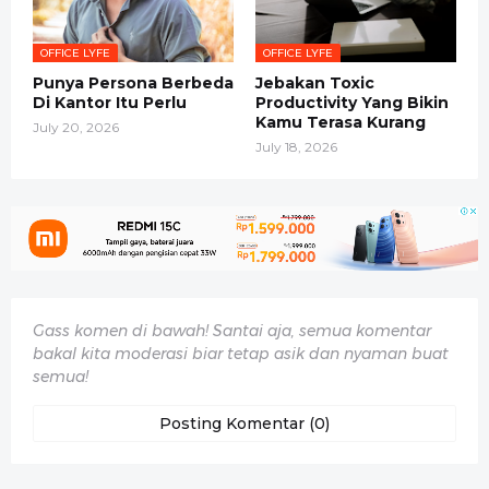
OFFICE LYFE
OFFICE LYFE
Punya Persona Berbeda
Jebakan Toxic
Di Kantor Itu Perlu
Productivity Yang Bikin
Kamu Terasa Kurang
July 20, 2026
July 18, 2026
Gass komen di bawah! Santai aja, semua komentar
bakal kita moderasi biar tetap asik dan nyaman buat
semua!
Posting Komentar (0)