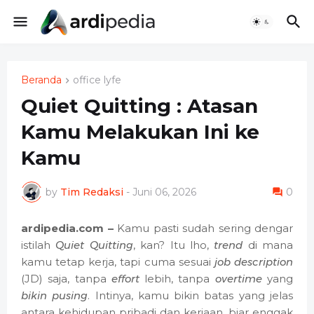
Beranda
office lyfe
Quiet Quitting : Atasan
Kamu Melakukan Ini ke
Kamu
by
Tim Redaksi
-
Juni 06, 2026
0
ardipedia.com –
Kamu pasti sudah sering dengar
istilah
Quiet Quitting
, kan? Itu lho,
trend
di mana
kamu tetap kerja, tapi cuma sesuai
job description
(JD) saja, tanpa
effort
lebih, tanpa
overtime
yang
bikin pusing
. Intinya, kamu bikin batas yang jelas
antara kehidupan pribadi dan kerjaan, biar enggak