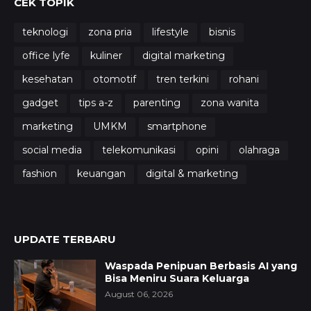
CEK TOPIK
teknologi
zona pria
lifestyle
bisnis
office lyfe
kuliner
digital marketing
kesehatan
otomotif
tren terkini
rohani
gadget
tips a-z
parenting
zona wanita
marketing
UMKM
smartphone
social media
telekomunikasi
opini
olahraga
fashion
keuangan
digital & marketing
UPDATE TERBARU
Waspada Penipuan Berbasis AI yang
Bisa Meniru Suara Keluarga
August 06, 2026