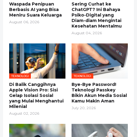
Waspada Penipuan
Sering Curhat ke
Berbasis AI yang Bisa
ChatGPT? Ini Bahaya
Meniru Suara Keluarga
Psiko-Digital yang
Diam-diam Mengintai
August 06, 2026
Kesehatan Mentalmu
August 04, 2026
TEKNOLOGI
TEKNOLOGI
Di Balik Canggihnya
Bye-Bye Password!
Apple Vision Pro: Sisi
Teknologi Passkey
Gelap Isolasi Sosial
Bikin Akun Media Sosial
yang Mulai Menghantui
Kamu Makin Aman
Milenial
July 20, 2026
August 02, 2026