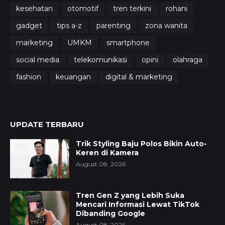
kesehatan
otomotif
tren terkini
rohani
gadget
tips a-z
parenting
zona wanita
marketing
UMKM
smartphone
social media
telekomunikasi
opini
olahraga
fashion
keuangan
digital & marketing
UPDATE TERBARU
Trik Styling Baju Polos Bikin Auto-
Keren di Kamera
August 08, 2026
Tren Gen Z yang Lebih Suka
Mencari Informasi Lewat TikTok
Dibanding Google
August 08, 2026