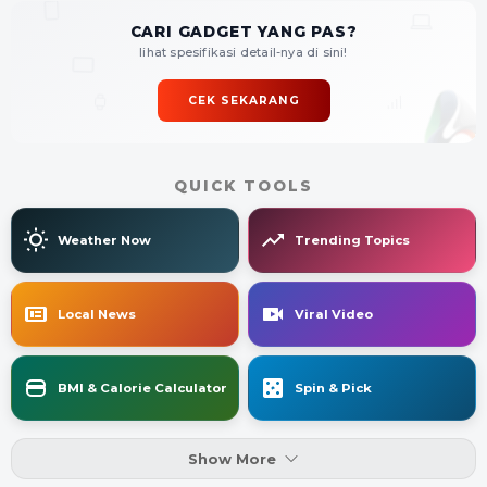
CARI GADGET YANG PAS?
lihat spesifikasi detail-nya di sini!
CEK SEKARANG
QUICK TOOLS
Weather Now
Trending Topics
Local News
Viral Video
BMI & Calorie Calculator
Spin & Pick
Show More