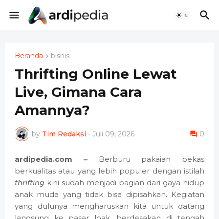
Beranda
bisnis
Thrifting Online Lewat
Live, Gimana Cara
Amannya?
by
Tim Redaksi
-
Juli 09, 2026
0
ardipedia.com –
Berburu pakaian bekas
berkualitas atau yang lebih populer dengan istilah
thrifting
kini sudah menjadi bagian dari gaya hidup
anak muda yang tidak bisa dipisahkan. Kegiatan
yang dulunya mengharuskan kita untuk datang
langsung ke pasar loak, berdesakan di tengah