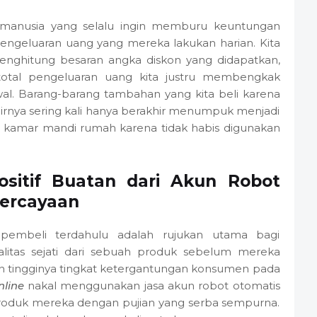
r manusia yang selalu ingin memburu keuntungan
i pengeluaran uang yang mereka lakukan harian. Kita
menghitung besaran angka diskon yang didapatkan,
total pengeluaran uang kita justru membengkak
awal. Barang-barang tambahan yang kita beli karena
khirnya sering kali hanya berakhir menumpuk menjadi
i kamar mandi rumah karena tidak habis digunakan
sitif Buatan dari Akun Robot
ercayaan
 pembeli terdahulu adalah rujukan utama bagi
ualitas sejati dari sebuah produk sebelum mereka
n tingginya tingkat ketergantungan konsumen pada
nline
nakal menggunakan jasa akun robot otomatis
oduk mereka dengan pujian yang serba sempurna.