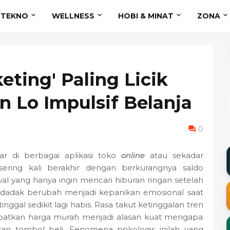
TEKNO
WELLNESS
HOBI & MINAT
ZONA
ting' Paling Licik
n Lo Impulsif Belanja
0
car di berbagai aplikasi toko
online
atau sekadar
l sering kali berakhir dengan berkurangnya saldo
awal yang hanya ingin mencari hiburan ringan setelah
endadak berubah menjadi kepanikan emosional saat
ggal sedikit lagi habis. Rasa takut ketinggalan tren
atkan harga murah menjadi alasan kuat mengapa
kan tombol beli. Fenomena psikologis inilah yang