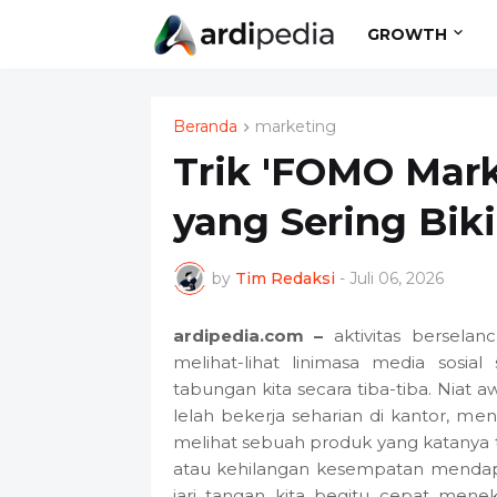
GROWTH
Beranda
marketing
Trik 'FOMO Marke
yang Sering Biki
by
Tim Redaksi
-
Juli 06, 2026
ardipedia.com –
aktivitas berselan
melihat-lihat linimasa media sosia
tabungan kita secara tiba-tiba. Niat 
lelah bekerja seharian di kantor, m
melihat sebuah produk yang katanya tin
atau kehilangan kesempatan mendap
jari tangan kita begitu cepat mene