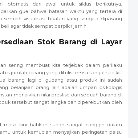
i otomatis dari awal untuk siklus berikutnya.
arkan gue bahwa batasan waktu yang tertera di
h sebuah visualisasi buatan yang sengaja dipasang
i agar tidak sempat berpikir jernih.
rsediaan Stok Barang di Layar
kalah sering membuat kita terjebak dalam perilaku
us jumlah barang yang ditulis tersisa sangat sedikit.
 dua barang lagi di gudang atau produk ini sudah
ang belanjaan orang lain adalah umpan psikologis
instan menaikkan nilai prestise dari sebuah barang di
oduk tersebut sangat langka dan diperebutkan oleh
ital masa kini bahkan sudah sangat canggih dalam
 kamu untuk kemudian menyajikan peringatan palsu