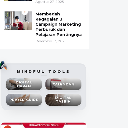
Agustus 27, 2025
Membedah
Kegagalan 3
Campaign Marketing
Terburuk dan
Pelajaran Pentingnya
Desember 13, 2025
MINDFUL TOOLS
DIGITAL
CALENDAR
QURAN
DIGITAL
PRAYER GUIDE
TASBIH