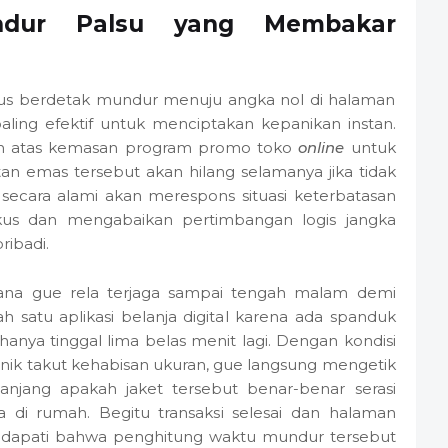
undur Palsu yang Membakar
terus berdetak mundur menuju angka nol di halaman
aling efektif untuk menciptakan kepanikan instan.
gian atas kemasan program promo toko
online
untuk
emas tersebut akan hilang selamanya jika tidak
 secara alami akan merespons situasi keterbatasan
kus dan mengabaikan pertimbangan logis jangka
ibadi.
na gue rela terjaga sampai tengah malam demi
 satu aplikasi belanja digital karena ada spanduk
hanya tinggal lima belas menit lagi. Dengan kondisi
nik takut kehabisan ukuran, gue langsung mengetik
anjang apakah jaket tersebut benar-benar serasi
 di rumah. Begitu transaksi selesai dan halaman
endapati bahwa penghitung waktu mundur tersebut