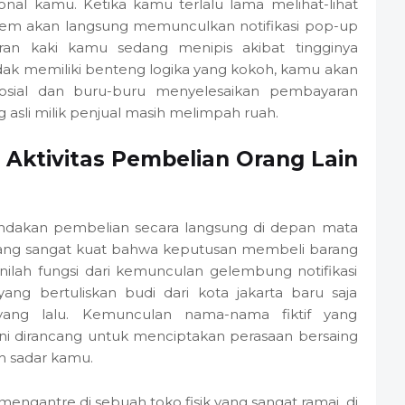
nal kamu. Ketika kamu terlalu lama melihat-lihat
stem akan langsung memunculkan notifikasi pop-up
an kaki kamu sedang menipis akibat tingginya
tidak memiliki benteng logika yang kokoh, kamu akan
sosial dan buru-buru menyelesaikan pembayaran
g asli milik penjual masih melimpah ruah.
 Aktivitas Pembelian Orang Lain
indakan pembelian secara langsung di depan mata
l yang sangat kuat bahwa keputusan membeli barang
inilah fungsi dari kemunculan gelembung notifikasi
yang bertuliskan budi dari kota jakarta baru saja
ang lalu. Kemunculan nama-nama fiktif yang
ini dirancang untuk menciptakan perasaan bersaing
h sadar kamu.
engantre di sebuah toko fisik yang sangat ramai, di