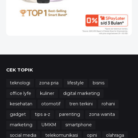
CEK TOPIK
teknologi
zona pria
lifestyle
bisnis
office lyfe
kuliner
digital marketing
kesehatan
otomotif
tren terkini
rohani
gadget
tips a-z
parenting
zona wanita
marketing
UMKM
smartphone
social media
telekomunikasi
opini
olahraga