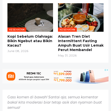
KESEHATAN
KESEHATAN
Kopi Sebelum Olahraga:
Alasan Tren Diet
Bikin Ngebut atau Bikin
Intermittent Fasting
Kacau?
Ampuh Buat Usir Lemak
Perut Membandel
June 08, 2026
May 31, 2026
Gass komen di bawah! Santai aja, semua komentar
bakal kita moderasi biar tetap asik dan nyaman buat
semua!