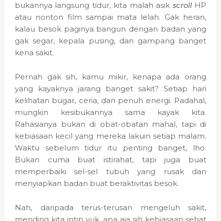
bukannya langsung tidur, kita malah asik
scroll
HP
atau nonton film sampai mata lelah. Gak heran,
kalau besok paginya bangun dengan badan yang
gak segar, kepala pusing, dan gampang banget
kena sakit.
Pernah gak sih, kamu mikir, kenapa ada orang
yang kayaknya jarang banget sakit? Setiap hari
kelihatan bugar, ceria, dan penuh energi. Padahal,
mungkin kesibukannya sama kayak kita.
Rahasianya bukan di obat-obatan mahal, tapi di
kebiasaan kecil yang mereka lakuin setiap malam.
Waktu sebelum tidur itu penting banget, lho.
Bukan cuma buat istirahat, tapi juga buat
memperbaiki sel-sel tubuh yang rusak dan
menyiapkan badan buat beraktivitas besok.
Nah, daripada terus-terusan mengeluh sakit,
mending kita intip yuk, apa aja sih kebiasaan sehat