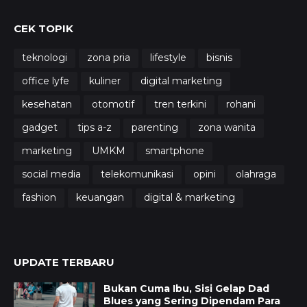
CEK TOPIK
teknologi
zona pria
lifestyle
bisnis
office lyfe
kuliner
digital marketing
kesehatan
otomotif
tren terkini
rohani
gadget
tips a-z
parenting
zona wanita
marketing
UMKM
smartphone
social media
telekomunikasi
opini
olahraga
fashion
keuangan
digital & marketing
UPDATE TERBARU
Bukan Cuma Ibu, Sisi Gelap Dad
Blues yang Sering Dipendam Para