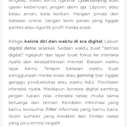
lengkap. Kalau kamu ngelihat
cyberbullying
atau
ujaran kebencian, jangan diem aja. Laporin, atau
kalau aman, bela korban. Hargain privasi dan
batasan online. Jangan kirim pesan yang nggak
pantes atau nguntit profil media sosial.
Ketiga,
kelola diri dan waktu di era digital
. Lakuin
digital detox
sesekali. Sediain waktu buat "detoks
digital," ngejauh dari layar buat fokus ke interaksi
nyata dan kesejahteraan mental. Batasin waktu
layar kamu. Terapin batasan waktu buat
penggunaan media sosial atau
gaming
biar nggak
ganggu produktivitas atau waktu tidur. Prioritasin
interaksi nyata. Meskipun koneksi digital penting,
jangan lupain nilai interaksi tatap muka sama
keluarga dan teman. Kendaliin informasi yang
kamu konsumsi.
Filter
informasi yang kamu baca.
Ikutin sumber yang kredibel dan hindari narasi
yang picu emosi negatif.