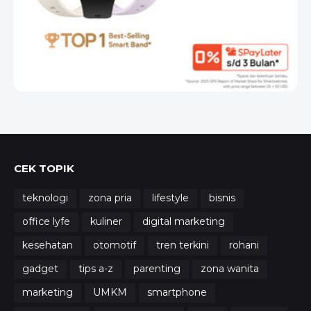
CEK TOPIK
teknologi
zona pria
lifestyle
bisnis
office lyfe
kuliner
digital marketing
kesehatan
otomotif
tren terkini
rohani
gadget
tips a-z
parenting
zona wanita
marketing
UMKM
smartphone