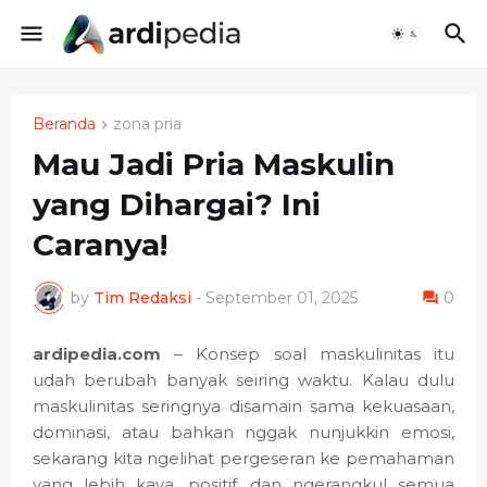
Beranda
zona pria
Mau Jadi Pria Maskulin
yang Dihargai? Ini
Caranya!
by
Tim Redaksi
-
September 01, 2025
0
ardipedia.com
– Konsep soal maskulinitas itu
udah berubah banyak seiring waktu. Kalau dulu
maskulinitas seringnya disamain sama kekuasaan,
dominasi, atau bahkan nggak nunjukkin emosi,
sekarang kita ngelihat pergeseran ke pemahaman
yang lebih kaya, positif, dan ngerangkul semua