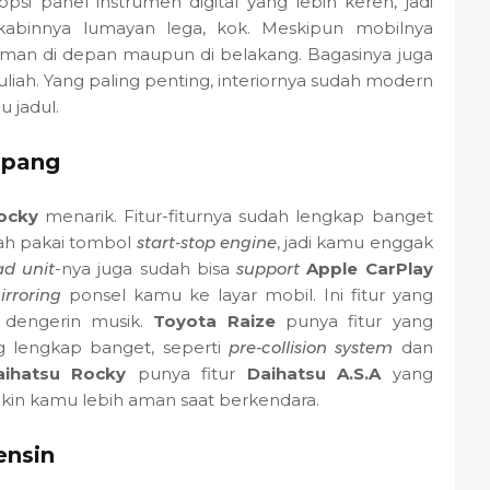
psi panel instrumen digital yang lebih keren, jadi
kabinnya lumayan lega, kok. Meskipun mobilnya
aman di depan maupun di belakang. Bagasinya juga
liah. Yang paling penting, interiornya sudah modern
u jadul.
mpang
ocky
menarik. Fitur-fiturnya sudah lengkap banget
dah pakai tombol
start-stop engine
, jadi kamu enggak
d unit
-nya juga sudah bisa
support
Apple CarPlay
irroring
ponsel kamu ke layar mobil. Ini fitur yang
 dengerin musik.
Toyota Raize
punya fitur yang
 lengkap banget, seperti
pre-collision system
dan
aihatsu Rocky
punya fitur
Daihatsu A.S.A
yang
 bikin kamu lebih aman saat berkendara.
ensin