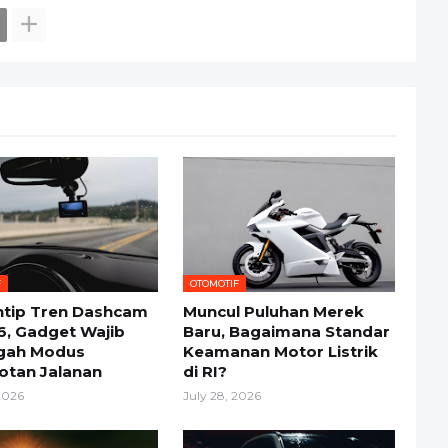
F
OTOMOTIF
ntip Tren Dashcam
Muncul Puluhan Merek
6, Gadget Wajib
Baru, Bagaimana Standar
gah Modus
Keamanan Motor Listrik
otan Jalanan
di RI?
2026
July 28, 2026