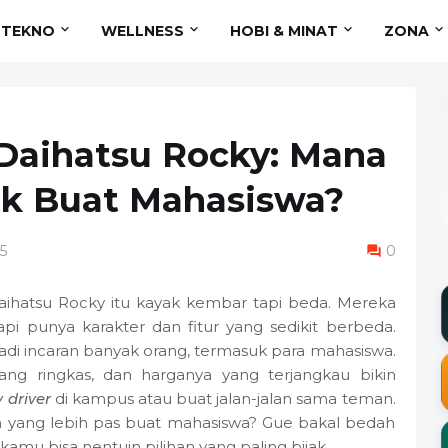
TEKNO
WELLNESS
HOBI & MINAT
ZONA
 Daihatsu Rocky: Mana
ok Buat Mahasiswa?
5
0
ihatsu Rocky itu kayak kembar tapi beda. Mereka
tapi punya karakter dan fitur yang sedikit berbeda.
adi incaran banyak orang, termasuk para mahasiswa.
ang ringkas, dan harganya yang terjangkau bikin
y driver
di kampus atau buat jalan-jalan sama teman.
 sih yang lebih pas buat mahasiswa? Gue bakal bedah
r kamu bisa nentuin pilihan yang paling bijak.