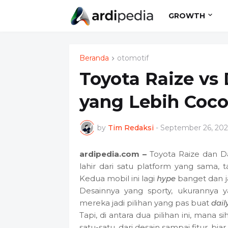
GROWTH
Beranda
otomotif
Toyota Raize vs
yang Lebih Coc
by
Tim Redaksi
-
September 26, 202
ardipedia.com –
Toyota Raize dan Da
lahir dari satu platform yang sama, 
Kedua mobil ini lagi
hype
banget dan j
Desainnya yang sporty, ukurannya y
mereka jadi pilihan yang pas buat
dail
Tapi, di antara dua pilihan ini, mana
satu-satu, dari desain sampai fitur, bia