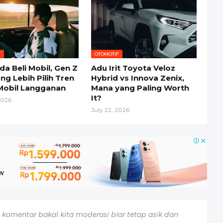
F
OTOMOTIF
da Beli Mobil, Gen Z
Adu Irit Toyota Veloz
ng Lebih Pilih Tren
Hybrid vs Innova Zenix,
Mobil Langganan
Mana yang Paling Worth
It?
2026
July 22, 2026
komentar bakal kita moderasi biar tetap asik dan