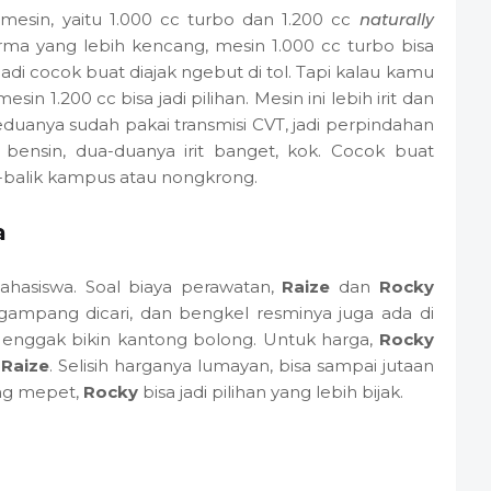
mesin, yaitu 1.000 cc turbo dan 1.200 cc
naturally
ma yang lebih kencang, mesin 1.000 cc turbo bisa
jadi cocok buat diajak ngebut di tol. Tapi kalau kamu
in 1.200 cc bisa jadi pilihan. Mesin ini lebih irit dan
uanya sudah pakai transmisi CVT, jadi perpindahan
 bensin, dua-duanya irit banget, kok. Cocok buat
-balik kampus atau nongkrong.
a
ahasiswa. Soal biaya perawatan,
Raize
dan
Rocky
mpang dicari, dan bengkel resminya juga ada di
 enggak bikin kantong bolong. Untuk harga,
Rocky
a
Raize
. Selisih harganya lumayan, bisa sampai jutaan
g mepet,
Rocky
bisa jadi pilihan yang lebih bijak.