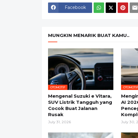
Facebook
MUNGKIN MENARIK BUAT KAMU..
OTOMOTIF
OTOMOTI
Mengenal Suzuki e Vitara,
Mengi
SUV Listrik Tangguh yang
AI 202
Cocok Buat Jalanan
Pence
Rusak
Kompl
July 31, 2026
July 30, 