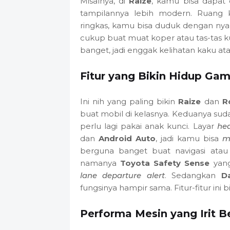
Misalnya, di
Raize
, kamu bisa dapat o
tampilannya lebih modern. Ruang 
ringkas, kamu bisa duduk dengan ny
cukup buat muat koper atau tas-tas ku
banget, jadi enggak kelihatan kaku ata
Fitur yang Bikin Hidup Ga
Ini nih yang paling bikin
Raize
dan
R
buat mobil di kelasnya. Keduanya su
perlu lagi pakai anak kunci. Layar
hea
dan
Android Auto
, jadi kamu bisa
m
berguna banget buat navigasi atau
namanya
Toyota Safety Sense
yang
lane departure alert
. Sedangkan
D
fungsinya hampir sama. Fitur-fitur ini
Performa Mesin yang Irit B