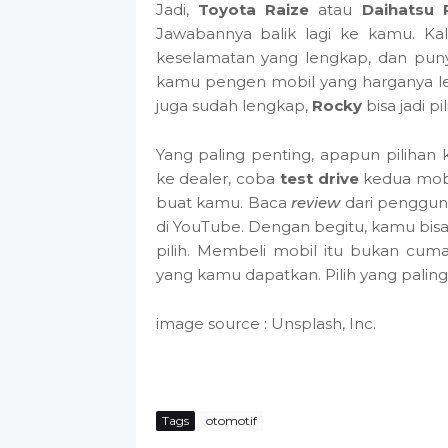
Jadi,
Toyota Raize
atau
Daihatsu 
Jawabannya balik lagi ke kamu. Ka
keselamatan yang lengkap, dan pu
kamu pengen mobil yang harganya lebi
juga sudah lengkap,
Rocky
bisa jadi p
Yang paling penting, apapun pilihan
ke dealer, coba
test drive
kedua mobil
buat kamu. Baca
review
dari pengguna
di YouTube. Dengan begitu, kamu bisa
pilih. Membeli mobil itu bukan cum
yang kamu dapatkan. Pilih yang palin
image source : Unsplash, Inc.
Tags
otomotif