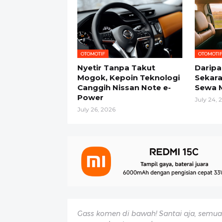
OTOMOTIF
OTOMOTI
Nyetir Tanpa Takut
Daripa
Mogok, Kepoin Teknologi
Sekara
Canggih Nissan Note e-
Sewa 
Power
July 24, 
July 26, 2026
Gass komen di bawah! Santai aja, semua 