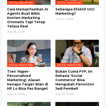
DIGITAL MARKETING
DIGITAL MARKETING
Cara Memanfaatkan AI
Seberapa Efektif UGC
Agents Buat Bikin
Marketing?
Konten Marketing
July 14, 2026
Otomatis Tapi Tetep
Terasa Real
July 16, 2026
DIGITAL MARKETING
DIGITAL MARKETING
Tren 'Hyper-
Bukan Cuma FYP, Ini
Personalized
Rahasia 'Social
Marketing', Alasan
Commerce' Bisa
Kenapa Target Iklan di
Mengubah Penonton
HP Lo Bisa Pas Banget
Jadi Pembeli
July 12, 2026
July 10, 2026