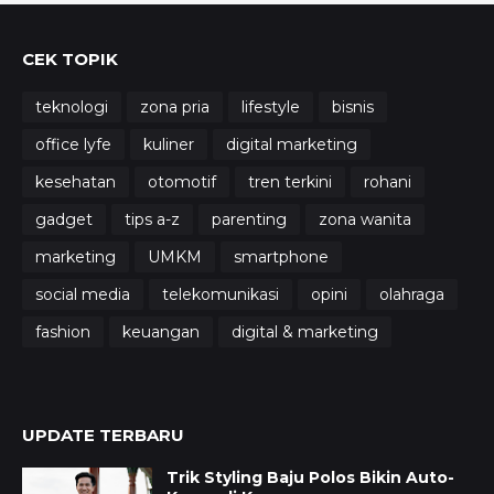
CEK TOPIK
teknologi
zona pria
lifestyle
bisnis
office lyfe
kuliner
digital marketing
kesehatan
otomotif
tren terkini
rohani
gadget
tips a-z
parenting
zona wanita
marketing
UMKM
smartphone
social media
telekomunikasi
opini
olahraga
fashion
keuangan
digital & marketing
UPDATE TERBARU
Trik Styling Baju Polos Bikin Auto-