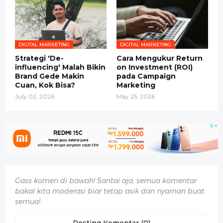
DIGITAL MARKETING
DIGITAL MARKETING
Strategi 'De-
Cara Mengukur Return
influencing' Malah Bikin
on Investment (ROI)
Brand Gede Makin
pada Campaign
Cuan, Kok Bisa?
Marketing
July 02, 2026
May 25, 2026
Gass komen di bawah! Santai aja, semua komentar
bakal kita moderasi biar tetap asik dan nyaman buat
semua!
Posting Komentar (0)