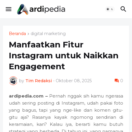
Beranda
digital marketing
Manfaatkan Fitur
Instagram untuk Naikkan
Engagement
by
Tim Redaksi
-
Oktober 08, 2025
0
ardipedia.com –
Pernah nggak sih kamu ngerasa
udah sering posting di Instagram, udah pakai foto
yang bagus, tapi yang nge-like dan komen gitu-
gitu aja? Rasanya kayak ngomong sendirian di
keramaian, kan? Kalau iya, berarti kamu butuh
strategi yang berbeda. Di tahun ini, yang namanya