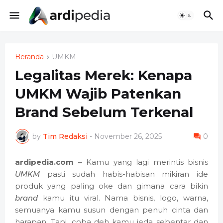
Beranda
UMKM
Legalitas Merek: Kenapa
UMKM Wajib Patenkan
Brand Sebelum Terkenal
by
Tim Redaksi
-
November 26, 2025
0
ardipedia.com –
Kamu yang lagi merintis bisnis
UMKM
pasti sudah habis-habisan mikiran ide
produk yang paling oke dan gimana cara bikin
brand
kamu itu viral. Nama bisnis, logo, warna,
semuanya kamu susun dengan penuh cinta dan
harapan. Tapi, coba deh kamu jeda sebentar dan