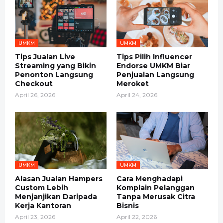
UMKM
UMKM
Tips Jualan Live
Tips Pilih Influencer
Streaming yang Bikin
Endorse UMKM Biar
Penonton Langsung
Penjualan Langsung
Checkout
Meroket
April 26, 2026
April 24, 2026
UMKM
UMKM
Alasan Jualan Hampers
Cara Menghadapi
Custom Lebih
Komplain Pelanggan
Menjanjikan Daripada
Tanpa Merusak Citra
Kerja Kantoran
Bisnis
April 23, 2026
April 22, 2026