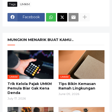
Tags
UMKM
Facebook
MUNGKIN MENARIK BUAT KAMU..
UMKM
UMKM
Trik Kelola Pajak UMKM
Tips Bikin Kemasan
Pemula Biar Gak Kena
Ramah Lingkungan
Denda
June 09, 2026
July 17, 2026