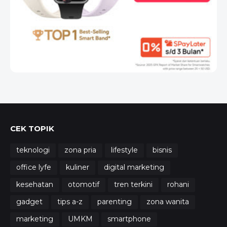
CEK TOPIK
teknologi
zona pria
lifestyle
bisnis
office lyfe
kuliner
digital marketing
kesehatan
otomotif
tren terkini
rohani
gadget
tips a-z
parenting
zona wanita
marketing
UMKM
smartphone