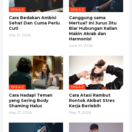
TIPS A-Z
TIPS A-Z
Cara Bedakan Ambisi
Canggung sama
Sehat Dan Cuma Perlu
Mertua? Ini Jurus Jitu
Cuti
Biar Hubungan Kalian
Makin Akrab dan
July 12, 2026
Harmonis!
June 01, 2026
TIPS A-Z
TIPS A-Z
Cara Hadapi Teman
Cara Atasi Rambut
yang Sering Body
Rontok Akibat Stres
Shaming Halus
Kerja Berlebih
May 27, 2026
May 17, 2026