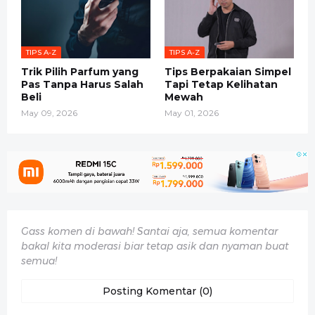
TIPS A-Z
TIPS A-Z
Trik Pilih Parfum yang
Tips Berpakaian Simpel
Pas Tanpa Harus Salah
Tapi Tetap Kelihatan
Beli
Mewah
May 09, 2026
May 01, 2026
Gass komen di bawah! Santai aja, semua komentar
bakal kita moderasi biar tetap asik dan nyaman buat
semua!
Posting Komentar (0)