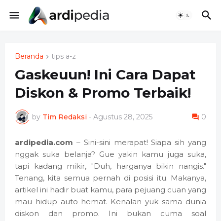
Beranda
tips a-z
Gaskeuun! Ini Cara Dapat
Diskon & Promo Terbaik!
by
Tim Redaksi
-
Agustus 28, 2025
0
ardipedia.com
– Sini-sini merapat! Siapa sih yang
nggak suka belanja? Gue yakin kamu juga suka,
tapi kadang mikir, "Duh, harganya bikin nangis."
Tenang, kita semua pernah di posisi itu. Makanya,
artikel ini hadir buat kamu, para pejuang cuan yang
mau hidup auto-hemat. Kenalan yuk sama dunia
diskon dan promo. Ini bukan cuma soal