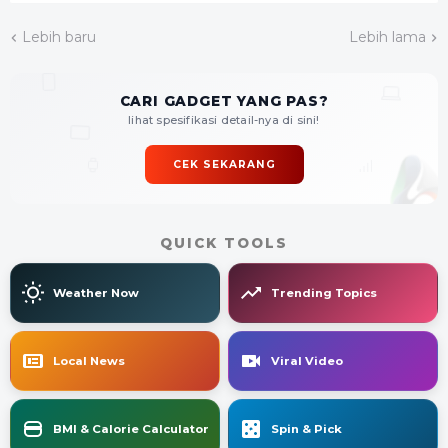
Lebih baru
Lebih lama
CARI GADGET YANG PAS?
lihat spesifikasi detail-nya di sini!
CEK SEKARANG
QUICK TOOLS
Weather Now
Trending Topics
Local News
Viral Video
BMI & Calorie Calculator
Spin & Pick