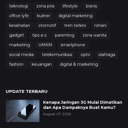
teknologi
zona pria
lifestyle
bisnis
office lyfe
kuliner
digital marketing
kesehatan
otomotif
tren terkini
rohani
gadget
tips a-z
parenting
zona wanita
marketing
UMKM
smartphone
social media
telekomunikasi
opini
olahraga
fashion
keuangan
digital & marketing
UPDATE TERBARU
Kenapa Jaringan 3G Mulai Dimatikan
dan Apa Dampaknya Buat Kamu?
August 07, 2026